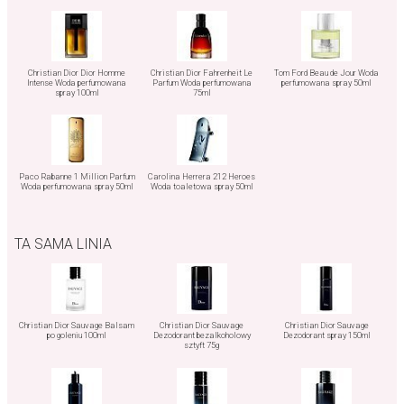
Christian Dior Dior Homme
Christian Dior Fahrenheit Le
Tom Ford Beau de Jour Woda
Intense Woda perfumowana
Parfum Woda perfumowana
perfumowana spray 50ml
spray 100ml
75ml
Paco Rabanne 1 Million Parfum
Carolina Herrera 212 Heroes
Woda perfumowana spray 50ml
Woda toaletowa spray 50ml
TA SAMA LINIA
Christian Dior Sauvage Balsam
Christian Dior Sauvage
Christian Dior Sauvage
po goleniu 100ml
Dezodorant bezalkoholowy
Dezodorant spray 150ml
sztyft 75g