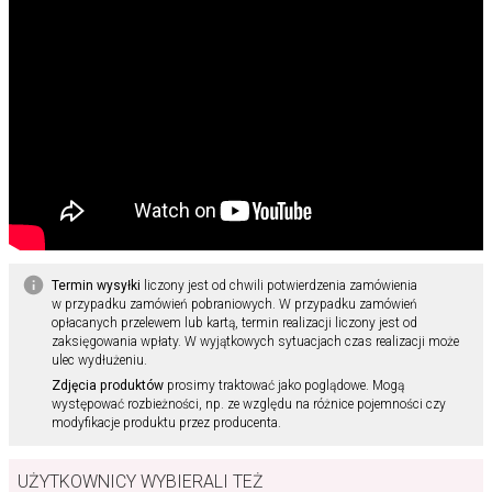
Termin wysyłki
liczony jest od chwili potwierdzenia zamówienia
w przypadku zamówień pobraniowych. W przypadku zamówień
opłacanych przelewem lub kartą, termin realizacji liczony jest od
zaksięgowania wpłaty. W wyjątkowych sytuacjach czas realizacji może
ulec wydłużeniu.
Zdjęcia produktów
prosimy traktować jako poglądowe. Mogą
występować rozbieżności, np. ze względu na różnice pojemności czy
modyfikacje produktu przez producenta.
UŻYTKOWNICY WYBIERALI TEŻ