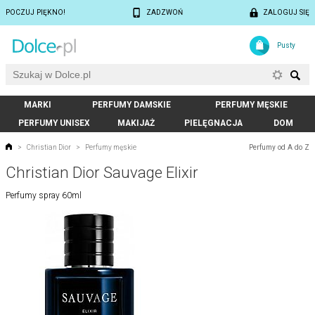
POCZUJ PIĘKNO!
ZADZWOŃ
ZALOGUJ SIĘ
Pusty
MARKI
PERFUMY DAMSKIE
PERFUMY MĘSKIE
PERFUMY UNISEX
MAKIJAŻ
PIELĘGNACJA
DOM
Perfumy od A do Z
>
Christian Dior
>
Perfumy męskie
Christian Dior Sauvage Elixir
Perfumy spray 60ml