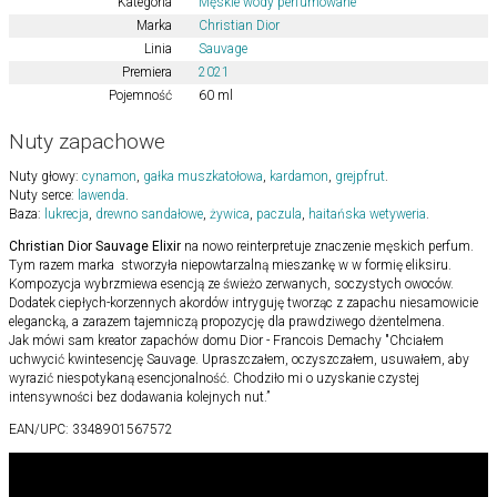
Kategoria
Męskie wody perfumowane
Marka
Christian Dior
Linia
Sauvage
Premiera
2021
Pojemność
60 ml
Nuty zapachowe
Nuty głowy:
cynamon
,
gałka muszkatołowa
,
kardamon
,
grejpfrut
.
Nuty serce:
lawenda
.
Baza:
lukrecja
,
drewno sandałowe
,
żywica
,
paczula
,
haitańska wetyweria
.
Christian Dior Sauvage Elixir
na nowo reinterpretuje znaczenie męskich perfum.
Tym razem marka stworzyła niepowtarzalną mieszankę w w formię eliksiru.
Kompozycja wybrzmiewa esencją ze świeżo zerwanych, soczystych owoców.
Dodatek ciepłych-korzennych akordów intryguję tworząc z zapachu niesamowicie
elegancką, a zarazem tajemniczą propozycję dla prawdziwego dżentelmena.
Jak mówi sam kreator zapachów domu Dior - Francois Demachy "Chciałem
uchwycić kwintesencję Sauvage. Upraszczałem, oczyszczałem, usuwałem, aby
wyrazić niespotykaną esencjonalność. Chodziło mi o uzyskanie czystej
intensywności bez dodawania kolejnych nut.”
EAN/UPC:
3348901567572