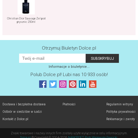
Christian Dior Sauvage Żel pod
prysznic 250ml
Otrzymuj Biuletyn Dolce.pl
Informacje o biuletynie...
Polub
Dolce.pl
! Lubi nas 10 933 osób!
Dostawa i bezpłatna dostawa
Płatności
Regulamin witryny
Odbiór w siedzibie w Łodzi
Polityka prywatności
Kontakt z Dolce.pl
Reklamacje i zwroty
Znaki towarowe i nazwy innych firm zostały użyte wyłącznie w celu informacyjnym.
Dolce.pl
® Copyright ©
2004-2026
NANOSOFT Piotr Walewski-Sawicki
.