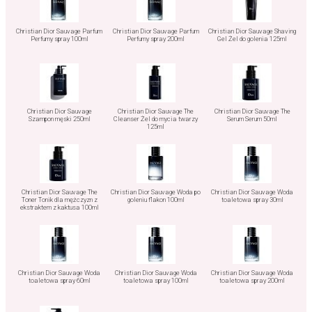
Christian Dior Sauvage Parfum
Christian Dior Sauvage Parfum
Christian Dior Sauvage Shaving
Perfumy spray 100ml
Perfumy spray 200ml
Gel Żel do golenia 125ml
Christian Dior Sauvage
Christian Dior Sauvage The
Christian Dior Sauvage The
Szampon męski 250ml
Cleanser Żel do mycia twarzy
Serum Serum 50ml
125ml
Christian Dior Sauvage The
Christian Dior Sauvage Woda po
Christian Dior Sauvage Woda
Toner Tonik dla mężczyzn z
goleniu flakon 100ml
toaletowa spray 30ml
ekstraktem z kaktusa 100ml
Christian Dior Sauvage Woda
Christian Dior Sauvage Woda
Christian Dior Sauvage Woda
toaletowa spray 60ml
toaletowa spray 100ml
toaletowa spray 200ml