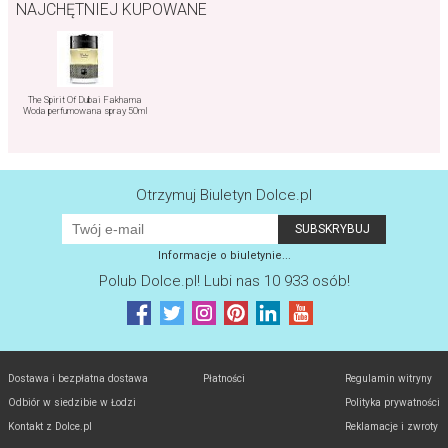
NAJCHĘTNIEJ KUPOWANE
The Spirit Of Dubai Fakhama
Woda perfumowana spray 50ml
Otrzymuj Biuletyn Dolce.pl
Informacje o biuletynie...
Polub
Dolce.pl
! Lubi nas 10 933 osób!
Dostawa i bezpłatna dostawa
Płatności
Regulamin witryny
Odbiór w siedzibie w Łodzi
Polityka prywatności
Kontakt z Dolce.pl
Reklamacje i zwroty