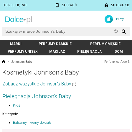
POCZUJ PIĘKNO!
ZADZWOŃ
ZALOGUJ SIĘ
Pusty
MARKI
PERFUMY DAMSKIE
PERFUMY MĘSKIE
PERFUMY UNISEX
MAKIJAŻ
PIELĘGNACJA
DOM
Perfumy od A do Z
>
Johnson's Baby
Kosmetyki Johnson's Baby
Zobacz wszystkie Johnson's Baby
(1)
Pielęgnacja Johnson's Baby
Kids
Kategorie
Balsamy i kremy do ciała