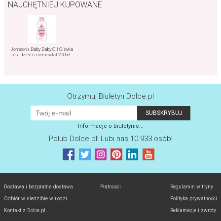
NAJCHĘTNIEJ KUPOWANE
Johnson's Baby Baby Oil Oliwka
dla dzieci i niemowląt 200ml
Otrzymuj Biuletyn Dolce.pl
Informacje o biuletynie...
Polub
Dolce.pl
! Lubi nas 10 933 osób!
Dostawa i bezpłatna dostawa
Płatności
Regulamin witryny
Odbiór w siedzibie w Łodzi
Polityka prywatności
Kontakt z Dolce.pl
Reklamacje i zwroty