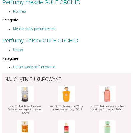
Perfumy męskie GULF ORCHID
Homme
Kategorie
Męskie wody perfumowane
Perfumy unisex GULF ORCHID
Unisex
Kategorie
Unisex wody perfumowane
NAJCHĘTNIEJ KUPOWANE
Gulf Orchid Sweet Heaven
Gulf Orchid Mango Ice Woda
Gulf Orchid Heavenly Lychee
Tobacco Woda perfumowana
perfumowana spray 100ml
Woda perfumowana 100ml
100ml