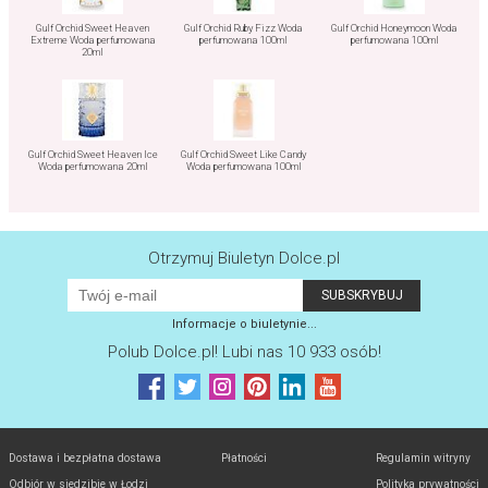
Gulf Orchid Sweet Heaven
Gulf Orchid Ruby Fizz Woda
Gulf Orchid Honeymoon Woda
Extreme Woda perfumowana
perfumowana 100ml
perfumowana 100ml
20ml
Gulf Orchid Sweet Heaven Ice
Gulf Orchid Sweet Like Candy
Woda perfumowana 20ml
Woda perfumowana 100ml
Otrzymuj Biuletyn Dolce.pl
Informacje o biuletynie...
Polub
Dolce.pl
! Lubi nas 10 933 osób!
Dostawa i bezpłatna dostawa
Płatności
Regulamin witryny
Odbiór w siedzibie w Łodzi
Polityka prywatności