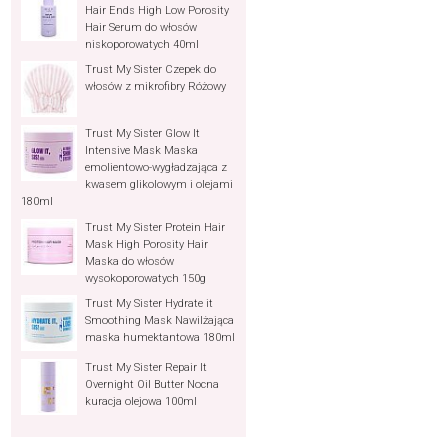
Hair Ends High Low Porosity
Hair Serum do włosów
niskoporowatych 40ml
Trust My Sister Czepek do
włosów z mikrofibry Różowy
Trust My Sister Glow It
Intensive Mask Maska
emolientowo-wygładzająca z
kwasem glikolowym i olejami
180ml
Trust My Sister Protein Hair
Mask High Porosity Hair
Maska do włosów
wysokoporowatych 150g
Trust My Sister Hydrate it
Smoothing Mask Nawilżająca
maska humektantowa 180ml
Trust My Sister Repair It
Overnight Oil Butter Nocna
kuracja olejowa 100ml