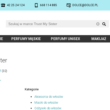
42 25 24 124
668 114 885
DOLCE@DOLCE.PL
IE
PERFUMY MĘSKIE
PERFUMY UNISEX
MAKIJAŻ
ter
r
(32)
r
Kategorie
Akcesoria do włosów
Maski do włosów
Odżywki do włosów