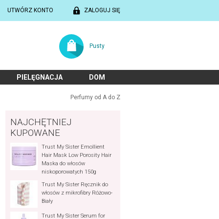
UTWÓRZ KONTO
ZALOGUJ SIĘ
Pusty
PIELĘGNACJA
DOM
Perfumy od A do Z
NAJCHĘTNIEJ
KUPOWANE
Trust My Sister Emollient
Hair Mask Low Porosity Hair
Maska do włosów
niskoporowatych 150g
Trust My Sister Ręcznik do
włosów z mikrofibry Różowo-
Biały
Trust My Sister Serum for