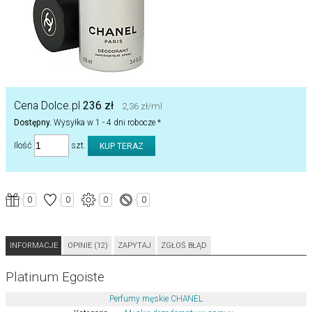
Cena Dolce.pl
236 zł
2,36 zł/ml
Dostępny.
Wysyłka w 1 - 4 dni robocze *
Ilość
szt.
0
0
0
0
INFORMACJE
OPINIE (12)
ZAPYTAJ
ZGŁOŚ BŁĄD
Platinum Egoiste
Perfumy męskie CHANEL