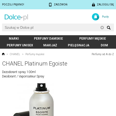
POCZUJ PIĘKNO!
ZADZWOŃ
ZALOGUJ SIĘ
Pusty
MARKI
PERFUMY DAMSKIE
PERFUMY MĘSKIE
PERFUMY UNISEX
MAKIJAŻ
PIELĘGNACJA
DOM
Perfumy od A do Z
>
CHANEL
>
Perfumy męskie
CHANEL Platinum Egoiste
Dezodorant spray 100ml
Deodorant / Vaporisateur Spray