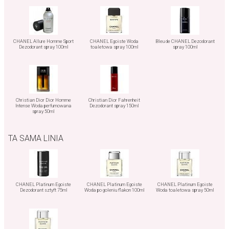
CHANEL Allure Homme Sport
CHANEL Egoiste Woda
Bleu de CHANEL Dezodorant
Dezodorant spray 100ml
toaletowa spray 100ml
spray 100ml
Christian Dior Dior Homme
Christian Dior Fahrenheit
Intense Woda perfumowana
Dezodorant spray 150ml
spray 50ml
TA SAMA LINIA
CHANEL Platinum Egoiste
CHANEL Platinum Egoiste
CHANEL Platinum Egoiste
Dezodorant sztyft 75ml
Woda po goleniu flakon 100ml
Woda toaletowa spray 50ml