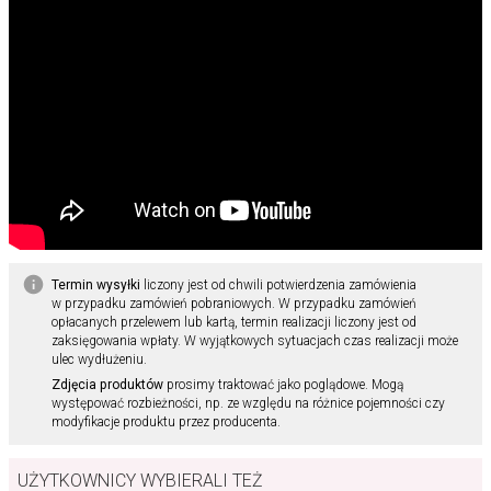
Termin wysyłki
liczony jest od chwili potwierdzenia zamówienia
w przypadku zamówień pobraniowych. W przypadku zamówień
opłacanych przelewem lub kartą, termin realizacji liczony jest od
zaksięgowania wpłaty. W wyjątkowych sytuacjach czas realizacji może
ulec wydłużeniu.
Zdjęcia produktów
prosimy traktować jako poglądowe. Mogą
występować rozbieżności, np. ze względu na różnice pojemności czy
modyfikacje produktu przez producenta.
UŻYTKOWNICY WYBIERALI TEŻ