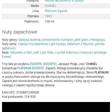
Kategoria
Męskie dezodoranty w sprayu
Marka
CHANEL
Linia
Platinum Egoiste
Premiera
1993
Pojemność
100 ml
Nuty zapachowe
Nuty głowy:
alpejska lawenda
,
prowansalski rozmaryn
,
petit grain z Paragwaju
.
Nuty serca:
szałwia muszkatołowa z gór Kaukaz
,
Geranium z Réunion
,
perskie
galbanum
.
Baza:
wetyweria z Haiti
,
cedr z gór Atlas
,
czystek ladanowy z masywu górskiego
Esterel
.
Trzy lata po wydaniu
ÉGOÏSTE
(
EGOISTE
)
, Jacques Polge, „nos”
CHANEL
komponuje
PLATINUM ÉGOÏSTE
. Zapach, którego prowokacyjny charakter był
częścią sukcesu, został przearanżowany. Stał się delikatniejszy. Słowo
PLATINUM
w języku francuskim stosuje się dla mężczyzny błyskotliwego i elokwentnego.
Zapach jest równie beztroski co męski, zrównoważony i silny, łączy świeżość
i energię z ciepłem egzotycznego drewna.
EAN/UPC:
3145891249309
Kod producenta:
124.930