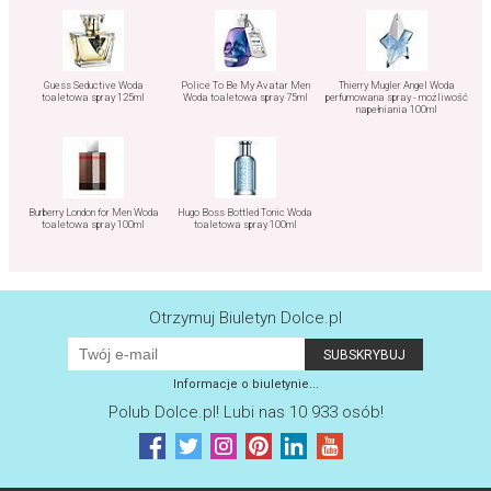
Guess Seductive Woda
Police To Be My Avatar Men
Thierry Mugler Angel Woda
toaletowa spray 125ml
Woda toaletowa spray 75ml
perfumowana spray - możliwość
napełniania 100ml
Burberry London for Men Woda
Hugo Boss Bottled Tonic Woda
toaletowa spray 100ml
toaletowa spray 100ml
Otrzymuj Biuletyn Dolce.pl
Informacje o biuletynie...
Polub
Dolce.pl
! Lubi nas 10 933 osób!