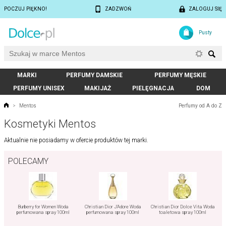
POCZUJ PIĘKNO!
ZADZWOŃ
ZALOGUJ SIĘ
Pusty
MARKI
PERFUMY DAMSKIE
PERFUMY MĘSKIE
PERFUMY UNISEX
MAKIJAŻ
PIELĘGNACJA
DOM
Perfumy od A do Z
>
Mentos
Kosmetyki Mentos
Aktualnie nie posiadamy w ofercie produktów tej marki.
POLECAMY
Burberry for Women Woda
Christian Dior J'Adore Woda
Christian Dior Dolce Vita Woda
perfumowana spray 100ml
perfumowana spray 100ml
toaletowa spray 100ml