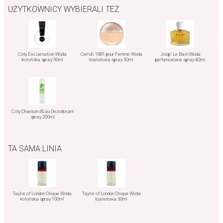
UŻYTKOWNICY WYBIERALI TEŻ
Coty Exclamation Woda
Cerruti 1881 pour Femme Woda
Joop! Le Bain Woda
kolońska spray 50ml
toaletowa spray 30ml
perfumowana spray 40ml
Coty Chanson d'Eau Dezodorant
spray 200ml
TA SAMA LINIA
Taylor of London Chique Woda
Taylor of London Chique Woda
kolońska spray 100ml
toaletowa 50ml