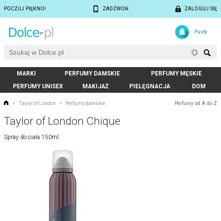
POCZUJ PIĘKNO!
ZADZWOŃ
ZALOGUJ SIĘ
Pusty
MARKI
PERFUMY DAMSKIE
PERFUMY MĘSKIE
PERFUMY UNISEX
MAKIJAŻ
PIELĘGNACJA
DOM
Perfumy od A do Z
>
Taylor of London
>
Perfumy damskie
Taylor of London Chique
Spray do ciała 150ml