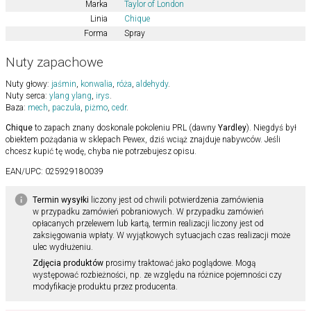
Marka
Taylor of London
Linia
Chique
Forma
Spray
Nuty zapachowe
Nuty głowy:
jaśmin
,
konwalia
,
róża
,
aldehydy
.
Nuty serca:
ylang ylang
,
irys
.
Baza:
mech
,
paczula
,
piżmo
,
cedr
.
Chique
to zapach znany doskonale pokoleniu PRL (dawny
Yardley
). Niegdyś był
obiektem pożądania w sklepach Pewex, dziś wciąż znajduje nabywców. Jeśli
chcesz kupić tę wodę, chyba nie potrzebujesz opisu.
EAN/UPC:
025929180039
Termin wysyłki
liczony jest od chwili potwierdzenia zamówienia
w przypadku zamówień pobraniowych. W przypadku zamówień
opłacanych przelewem lub kartą, termin realizacji liczony jest od
zaksięgowania wpłaty. W wyjątkowych sytuacjach czas realizacji może
ulec wydłużeniu.
Zdjęcia produktów
prosimy traktować jako poglądowe. Mogą
występować rozbieżności, np. ze względu na różnice pojemności czy
modyfikacje produktu przez producenta.