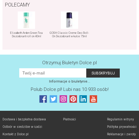
POLECAMY
Elizabeth Arden Green Tea
GOSH Classic Creme Deo Roll-
Dezodorant roll on 40ml
On Dezodorant w kulce 75ml
Otrzymuj Biuletyn Dolce.pl
Informacje o biuletynie...
Polub
Dolce.pl
! Lubi nas 10 933 osób!
Dostawa i bezpłatna dostawa
Płatności
Regulamin witryny
Odbiór w siedzibie w Łodzi
Polityka prywatności
Kontakt z Dolce.pl
Reklamacje i zwroty