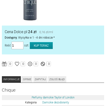
Cena Dolce.pl
24 zł
0,16 zł/ml
Dostępny.
Wysyłka w 1 - 4 dni robocze *
Ilość
szt.
0
0
0
0
INFORMACJE
OPINIE
ZAPYTAJ
ZGŁOŚ BŁĄD
Chique
Perfumy damskie Taylor of London
Kategoria
Damskie dezodoranty