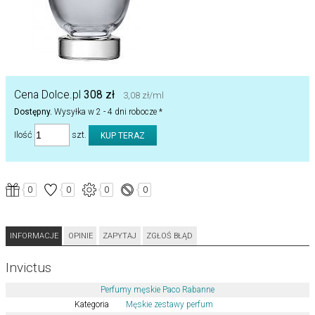
Cena Dolce.pl
308 zł
3,08 zł/ml
Dostępny.
Wysyłka w 2 - 4 dni robocze *
Ilość
szt.
0
0
0
0
INFORMACJE
OPINIE
ZAPYTAJ
ZGŁOŚ BŁĄD
Invictus
Perfumy męskie Paco Rabanne
Kategoria
Męskie zestawy perfum