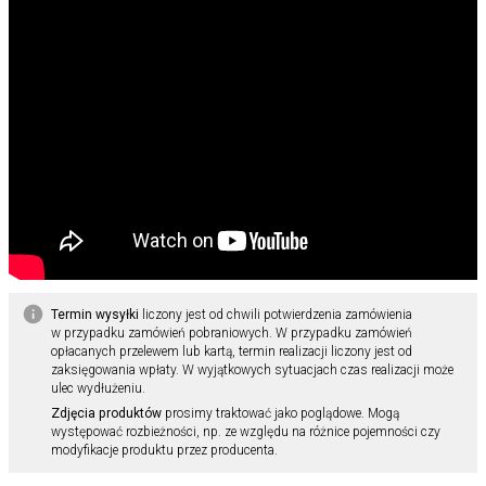
Termin wysyłki
liczony jest od chwili potwierdzenia zamówienia
w przypadku zamówień pobraniowych. W przypadku zamówień
opłacanych przelewem lub kartą, termin realizacji liczony jest od
zaksięgowania wpłaty. W wyjątkowych sytuacjach czas realizacji może
ulec wydłużeniu.
Zdjęcia produktów
prosimy traktować jako poglądowe. Mogą
występować rozbieżności, np. ze względu na różnice pojemności czy
modyfikacje produktu przez producenta.