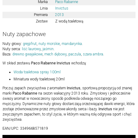
Marka
Paco Rabanne
Linia
Invictus
Premiera
2013
Zestaw
Z wodą toaletową
Nuty zapachowe
Nuty głowy:
grejpfrut
,
nuty morskie
,
mandarynka
.
Nuty serca:
liść laurowy
,
jaśmin
.
Baza:
drewno gwajakowe
,
mech dębowy
,
paczula
,
szara ambra
.
W skład zestawu
Paco Rabanne Invictus
wchodzą:
Woda toaletowa spray 100ml
Miniatura wody toaletowej 20ml
Poczuj zapach zwycięstwa z aromatem
Invictus
, sportową propozycją od znanej
marki
Paco Rabanne
na sezon wakacyjny 2013 roku. Zmysłowy i jednocześnie
świeży aromat w nowoczesny sposób podkreśla odwagę noszącego go
mężczyzny. Dynamiczne nuty głowy dostarczają orzeźwiającej dawki energii, która
zostaje zrównoważone przez zmysłowe akordy serca i bazy.
Invictus
nie jest
zwyczajnym zapachem, to styl życia, w którym ważną rolę odgrywa sport i chęć
zwycięstwa.
EAN/UPC:
3349668571819