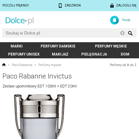
POCZUJ PIĘKNO!
ZADZWOŃ
ZALOGUJ SIĘ
Pusty
MARKI
PERFUMY DAMSKIE
PERFUMY MĘSKIE
PERFUMY UNISEX
MAKIJAŻ
PIELĘGNACJA
DOM
Perfumy od A do Z
>
Paco Rabanne
>
Perfumy męskie
Paco Rabanne Invictus
Zestaw upominkowy EDT 100ml + EDT 20ml