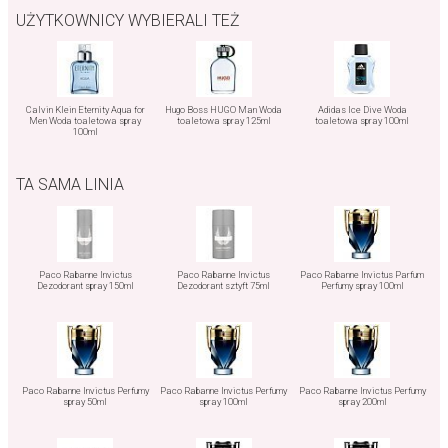
UŻYTKOWNICY WYBIERALI TEŻ
Calvin Klein Eternity Aqua for
Hugo Boss HUGO Man Woda
Adidas Ice Dive Woda
Men Woda toaletowa spray
toaletowa spray 125ml
toaletowa spray 100ml
100ml
TA SAMA LINIA
Paco Rabanne Invictus
Paco Rabanne Invictus
Paco Rabanne Invictus Parfum
Dezodorant spray 150ml
Dezodorant sztyft 75ml
Perfumy spray 100ml
Paco Rabanne Invictus Perfumy
Paco Rabanne Invictus Perfumy
Paco Rabanne Invictus Perfumy
spray 50ml
spray 100ml
spray 200ml