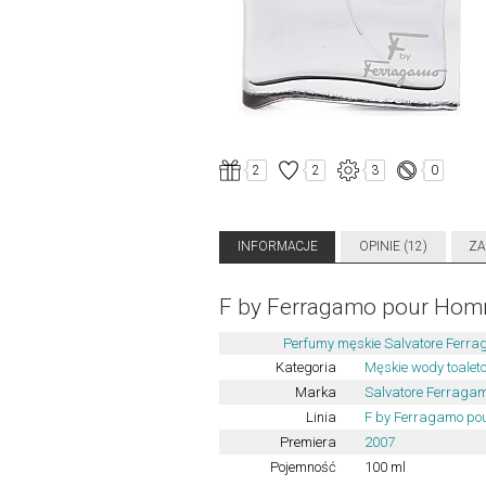
2
2
3
0
INFORMACJE
OPINIE (12)
ZA
F by Ferragamo pour Ho
Perfumy męskie Salvatore Ferr
Kategoria
Męskie wody toalet
Marka
Salvatore Ferraga
Linia
F by Ferragamo p
Premiera
2007
Pojemność
100 ml