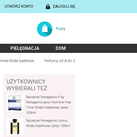
UTWÓRZ KONTO
ZALOGUJ SIĘ
Pusty
PIELĘGNACJA
DOM
Homme Woda toaletowa
Perfumy od A do Z
UŻYTKOWNICY
WYBIERALI TEŻ
Salvatore Ferragamo F by
Ferragamo pour Homme Free
Time Woda toaletowa spray
100ml
Salvatore Ferragamo Uomo
Woda toaletowa spray 100ml