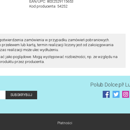
EAN/UPC:
8032529115653
Kod producenta:
54252
ili potwierdzenia zamówienia w przypadku zamówień pobraniowych.
zelewem lub kartą, termin realizacji liczony jest od zaksięgowania
as realizacji może ulec wydłużeniu.
ać jako poglądowe. Mogą występować rozbieżności, np. ze względu na
 produktu przez producenta.
Polub
Dolce.pl
! L
Płatności