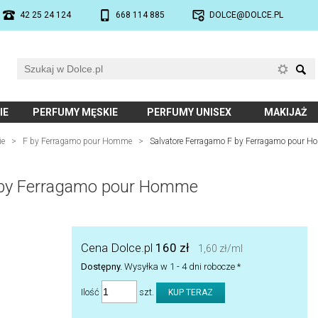
42 25 24 124
668 114 885
DOLCE@DOLCE.PL
IE
PERFUMY MĘSKIE
PERFUMY UNISEX
MAKIJAŻ
ie
>
F by Ferragamo pour Homme
>
Salvatore Ferragamo F by Ferragamo pour 
 by Ferragamo pour Homme
Cena Dolce.pl
160 zł
1,60 zł/ml
Dostępny.
Wysyłka w 1 - 4 dni robocze *
Ilość
szt.