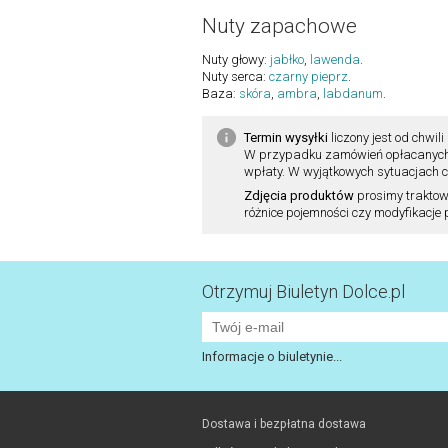
Nuty zapachowe
Nuty głowy:
jabłko
,
lawenda
.
Nuty serca:
czarny pieprz
.
Baza:
skóra
,
ambra
,
labdanum
.
Termin wysyłki
liczony jest od chw
W przypadku zamówień opłacanych pr
wpłaty. W wyjątkowych sytuacjach cz
Zdjęcia produktów
prosimy traktow
różnice pojemności czy modyfikacje
Otrzymuj Biuletyn Dolce.pl
Informacje o biuletynie...
Dostawa i bezpłatna dostawa