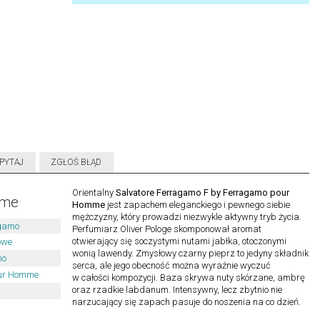
PYTAJ
ZGŁOŚ BŁĄD
Orientalny
Salvatore Ferragamo F by Ferragamo pour
mme
Homme
jest zapachem eleganckiego i pewnego siebie
mężczyzny, który prowadzi niezwykle aktywny tryb życia.
agamo
Perfumiarz Oliver Pologe skomponował aromat
otwierający się soczystymi nutami jabłka, otoczonymi
owe
wonią lawendy. Zmysłowy czarny pieprz to jedyny składnik
mo
serca, ale jego obecność można wyraźnie wyczuć
our Homme
w całości kompozycji. Baza skrywa nuty skórzane, ambrę
oraz rzadkie labdanum. Intensywny, lecz zbytnio nie
narzucający się zapach pasuje do noszenia na co dzień.