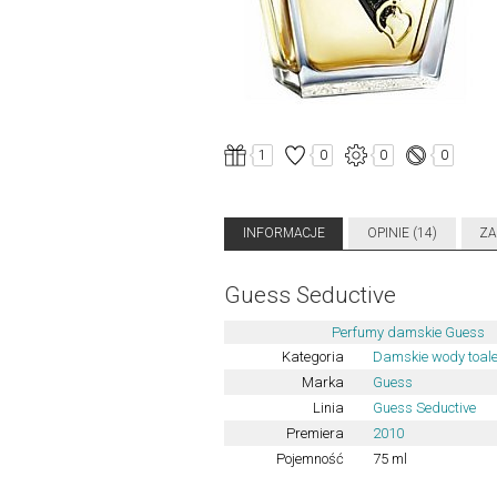
1
0
0
0
INFORMACJE
OPINIE (14)
ZA
Guess Seductive
Perfumy damskie Guess
Kategoria
Damskie wody toal
Marka
Guess
Linia
Guess Seductive
Premiera
2010
Pojemność
75 ml