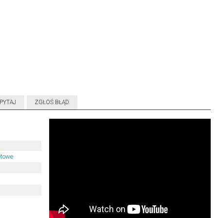
PYTAJ
ZGŁOŚ BŁĄD
etowe