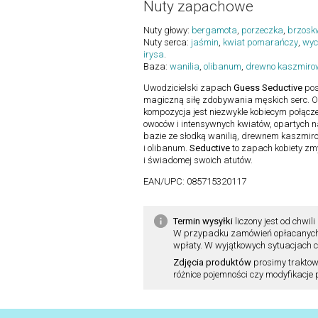
Nuty zapachowe
Nuty głowy:
bergamota
,
porzeczka
,
brzosk
Nuty serca:
jaśmin
,
kwiat pomarańczy
,
wyc
irysa
.
Baza:
wanilia
,
olibanum
,
drewno kaszmiro
Uwodzicielski zapach
Guess Seductive
pos
magiczną siłę zdobywania męskich serc. O
kompozycja jest niezwykle kobiecym połącz
owoców i intensywnych kwiatów, opartych n
bazie ze słodką wanilią, drewnem kaszmi
i olibanum.
Seductive
to zapach kobiety zm
i świadomej swoich atutów.
EAN/UPC:
085715320117
Termin wysyłki
liczony jest od chw
W przypadku zamówień opłacanych pr
wpłaty. W wyjątkowych sytuacjach cz
Zdjęcia produktów
prosimy traktow
różnice pojemności czy modyfikacje