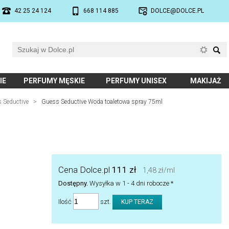
42 25 24 124
668 114 885
DOLCE@DOLCE.PL
IE
PERFUMY MĘSKIE
PERFUMY UNISEX
MAKIJAŻ
 Seductive
>
Guess Seductive Woda toaletowa spray 75ml
Cena Dolce.pl
111 zł
1,48 zł/ml
Dostępny.
Wysyłka w 1 - 4 dni robocze *
Ilość
szt.