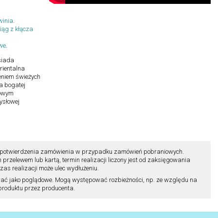
winia
.
iąg z kłącza
we
.
iada
rientalna
eniem świeżych
a bogatej
rowym
ysłowej
ili potwierdzenia zamówienia w przypadku zamówień pobraniowych.
zelewem lub kartą, termin realizacji liczony jest od zaksięgowania
as realizacji może ulec wydłużeniu.
ać jako poglądowe. Mogą występować rozbieżności, np. ze względu na
 produktu przez producenta.