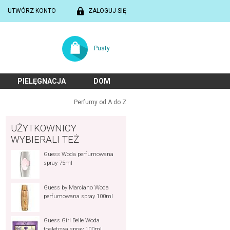
UTWÓRZ KONTO
ZALOGUJ SIĘ
Pusty
PIELĘGNACJA
DOM
Perfumy od A do Z
UŻYTKOWNICY
WYBIERALI TEŻ
Guess Woda perfumowana
spray 75ml
Guess by Marciano Woda
perfumowana spray 100ml
Guess Girl Belle Woda
toaletowa spray 100ml