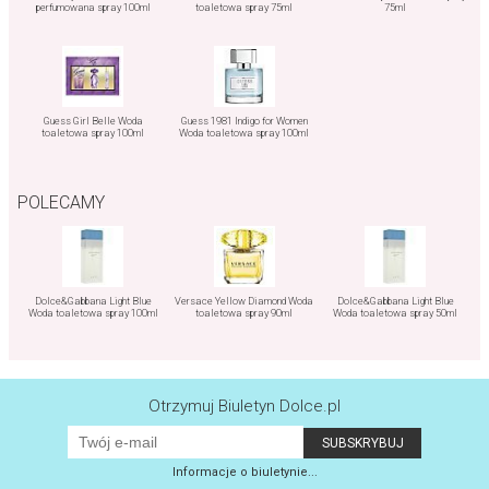
perfumowana spray 100ml
toaletowa spray 75ml
75ml
Guess Girl Belle Woda
Guess 1981 Indigo for Women
toaletowa spray 100ml
Woda toaletowa spray 100ml
POLECAMY
Dolce&Gabbana Light Blue
Versace Yellow Diamond Woda
Dolce&Gabbana Light Blue
Woda toaletowa spray 100ml
toaletowa spray 90ml
Woda toaletowa spray 50ml
Otrzymuj Biuletyn Dolce.pl
Informacje o biuletynie...