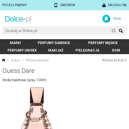
POCZUJ PIĘKNO!
ZADZWOŃ
ZALOGUJ SIĘ
Pusty
MARKI
PERFUMY DAMSKIE
PERFUMY MĘSKIE
PERFUMY UNISEX
MAKIJAŻ
PIELĘGNACJA
DOM
Perfumy od A do Z
>
Guess
>
Perfumy damskie
Guess Dare
Woda toaletowa spray 100ml