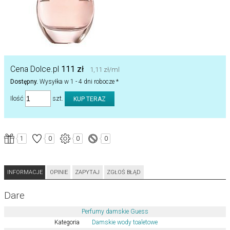
Cena Dolce.pl
111 zł
1,11 zł/ml
Dostępny.
Wysyłka w 1 - 4 dni robocze *
Ilość
szt.
1
0
0
0
INFORMACJE
OPINIE
ZAPYTAJ
ZGŁOŚ BŁĄD
Dare
Perfumy damskie Guess
Kategoria
Damskie wody toaletowe