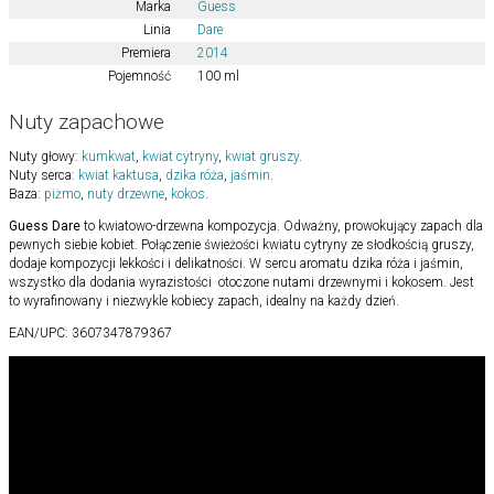
Marka
Guess
Linia
Dare
Premiera
2014
Pojemność
100 ml
Nuty zapachowe
Nuty głowy:
kumkwat
,
kwiat cytryny
,
kwiat gruszy
.
Nuty serca:
kwiat kaktusa
,
dzika róża
,
jaśmin
.
Baza:
piżmo
,
nuty drzewne
,
kokos
.
Guess Dare
to kwiatowo-drzewna kompozycja. Odważny, prowokujący zapach dla
pewnych siebie kobiet. Połączenie świeżości kwiatu cytryny ze słodkością gruszy,
dodaje kompozycji lekkości i delikatności. W sercu aromatu dzika róża i jaśmin,
wszystko dla dodania wyrazistości otoczone nutami drzewnymi i kokosem. Jest
to wyrafinowany i niezwykle kobiecy zapach, idealny na każdy dzień.
EAN/UPC:
3607347879367