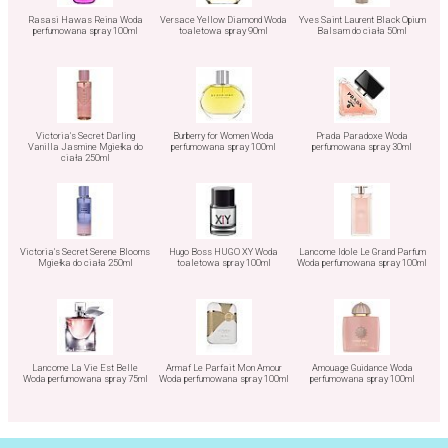
Rasasi Hawas Reina Woda
Versace Yellow Diamond Woda
Yves Saint Laurent Black Opium
perfumowana spray 100ml
toaletowa spray 90ml
Balsam do ciała 50ml
Victoria's Secret Darling
Burberry for Women Woda
Prada Paradoxe Woda
Vanilla Jasmine Mgiełka do
perfumowana spray 100ml
perfumowana spray 30ml
ciała 250ml
Victoria's Secret Serene Blooms
Hugo Boss HUGO XY Woda
Lancome Idole Le Grand Parfum
Mgiełka do ciała 250ml
toaletowa spray 100ml
Woda perfumowana spray 100ml
Lancome La Vie Est Belle
Armaf Le Parfait Mon Amour
Amouage Guidance Woda
Woda perfumowana spray 75ml
Woda perfumowana spray 100ml
perfumowana spray 100ml