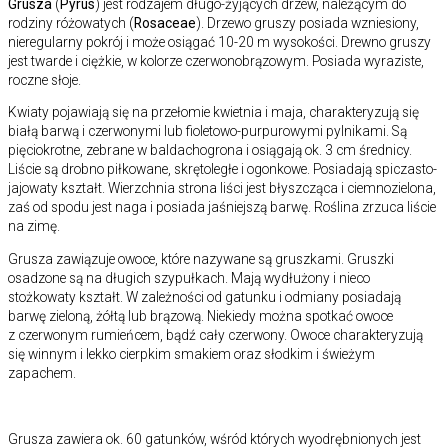
Grusza
(
Pyrus
) jest rodzajem długo-żyjących drzew, należącym do
rodziny różowatych (
Rosaceae
). Drzewo gruszy posiada wzniesiony,
nieregularny pokrój i może osiągać 10-20 m wysokości. Drewno gruszy
jest twarde i ciężkie, w kolorze czerwonobrązowym. Posiada wyraziste,
roczne słoje.
Kwiaty pojawiają się na przełomie kwietnia i maja, charakteryzują się
białą barwą i czerwonymi lub fioletowo-purpurowymi pylnikami. Są
pięciokrotne, zebrane w baldachogrona i osiągają ok. 3 cm średnicy.
Liście są drobno piłkowane, skrętoległe i ogonkowe. Posiadają spiczasto-
jajowaty kształt. Wierzchnia strona liści jest błyszcząca i ciemnozielona,
zaś od spodu jest naga i posiada jaśniejszą barwę. Roślina zrzuca liście
na zimę.
Grusza zawiązuje owoce, które nazywane są gruszkami. Gruszki
osadzone są na długich szypułkach. Mają wydłużony i nieco
stożkowaty kształt. W zależności od gatunku i odmiany posiadają
barwę zieloną, żółtą lub brązową. Niekiedy można spotkać owoce
z czerwonym rumieńcem, bądź cały czerwony. Owoce charakteryzują
się winnym i lekko cierpkim smakiem oraz słodkim i świeżym
zapachem.
Grusza zawiera ok. 60 gatunków, wśród których wyodrębnionych jest