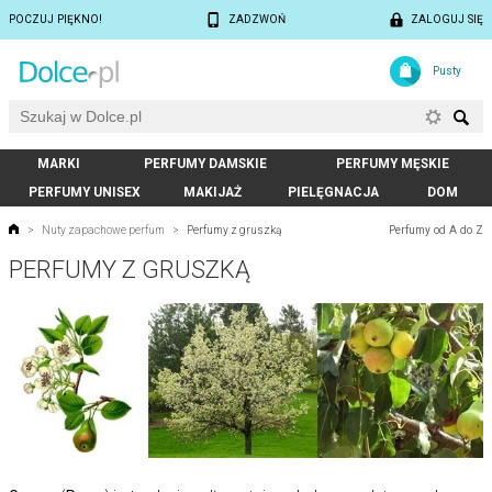
POCZUJ PIĘKNO!
ZADZWOŃ
ZALOGUJ SIĘ
Pusty
MARKI
PERFUMY DAMSKIE
PERFUMY MĘSKIE
PERFUMY UNISEX
MAKIJAŻ
PIELĘGNACJA
DOM
Perfumy od A do Z
>
Nuty zapachowe perfum
>
Perfumy z gruszką
PERFUMY Z GRUSZKĄ