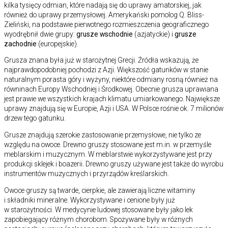
kilka tysięcy odmian, które nadają się do uprawy amatorskiej, jak
również do uprawy przemysłowej. Amerykański pomolog Q. Bliss-
Zieliński, na podstawie pierwotnego rozmieszczenia geograficznego
wyodrębnił dwie grupy:
grusze wschodnie
(azjatyckie) i
grusze
zachodnie
(europejskie).
Grusza znana była już w starożytnej Grecji. Źródła wskazują, że
najprawdopodobniej pochodzi z Azji. Większość gatunków w stanie
naturalnym porasta góry i wyżyny, niektóre odmiany rosną również na
równinach Europy Wschodniej i Środkowej. Obecnie grusza uprawiana
jest prawie we wszystkich krajach klimatu umiarkowanego. Największe
uprawy znajdują się w Europie, Azji i USA. W Polsce rośnie ok. 7 milionów
drzew tego gatunku.
Grusze znajdują szerokie zastosowanie przemysłowe, nie tylko ze
względu na owoce. Drewno gruszy stosowane jest m.in. w przemyśle
meblarskim i muzycznym. W meblarstwie wykorzystywane jest przy
produkcji sklejek i boazerii. Drewno gruszy używane jest także do wyrobu
instrumentów muzycznych i przyrządów kreślarskich.
Owoce gruszy są twarde, cierpkie, ale zawierają liczne witaminy
i składniki mineralne. Wykorzystywane i cenione były już
w starożytności. W medycynie ludowej stosowane były jako lek
zapobiegający różnym chorobom. Spożywane były w różnych