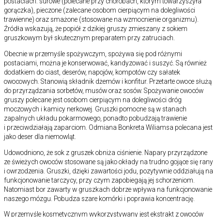
postaciach: surowe (polecane przy chorobach, którym towarzyszyła
gorączka), pieczone (zalecane osobom cierpiącym na dolegliwości
trawienne) oraz smażone (stosowane na wzmocnienie organizmu).
Źródła wskazują, że popiół z dzikiej gruszy zmieszany z sokiem
gruszkowym był skutecznym preparatem przy zatruciach.
Obecnie w przemyśle spożywczym, spożywa się pod różnymi
postaciami, można je konserwować, kandyzować i suszyć. Są również
dodatkiem do ciast, deserów, napojów, kompotów czy sałatek
owocowych. Stanowią składnik dżemów i konfitur. Przetarte owoce służą
do przyrządzania sorbetów, musów oraz sosów. Spożywanie owoców
gruszy polecane jest osobom cierpiącym na dolegliwości dróg
moczowych i kamicy nerkowej. Gruszki pomocne są w stanach
zapalnych układu pokarmowego, ponadto pobudzają trawienie
i przeciwdziałają zaparciom. Odmiana Bonkreta Wiliamsa polecana jest
jako deser dla niemowląt.
Udowodniono, że sok z gruszek obniża ciśnienie. Napary przyrządzone
ze świeżych owoców stosowane są jako okłady na trudno gojące się rany
i owrzodzenia. Gruszki, dzięki zawartości jodu, pozytywnie oddziałują na
funkcjonowanie tarczycy, przy czym zapobiegają jej schorzeniom.
Natomiast bor zawarty w gruszkach dobrze wpływa na funkcjonowanie
naszego mózgu. Pobudza szare komórki i poprawia koncentrację.
W przemyśle kosmetycznym wykorzystywany jest ekstrakt z owoców