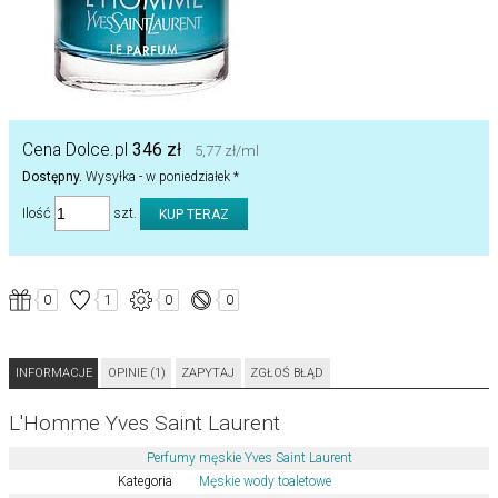
Cena Dolce.pl
346 zł
5,77 zł/ml
Dostępny.
Wysyłka - w poniedziałek *
Ilość
szt.
0
1
0
0
INFORMACJE
OPINIE (1)
ZAPYTAJ
ZGŁOŚ BŁĄD
L'Homme Yves Saint Laurent
Perfumy męskie Yves Saint Laurent
Kategoria
Męskie wody toaletowe