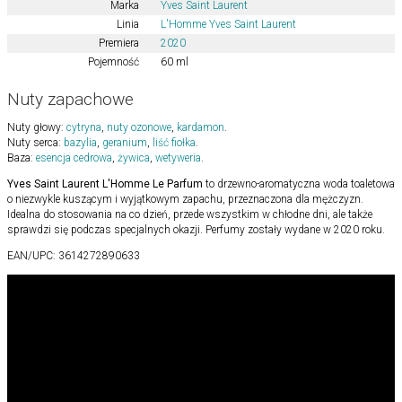
Marka
Yves Saint Laurent
Linia
L'Homme Yves Saint Laurent
Premiera
2020
Pojemność
60 ml
Nuty zapachowe
Nuty głowy:
cytryna
,
nuty ozonowe
,
kardamon
.
Nuty serca:
bazylia
,
geranium
,
liść fiołka
.
Baza:
esencja cedrowa
,
żywica
,
wetyweria
.
Yves Saint Laurent L'Homme Le Parfum
to drzewno-aromatyczna woda toaletowa
o niezwykle kuszącym i wyjątkowym zapachu, przeznaczona dla mężczyzn.
Idealna do stosowania na co dzień, przede wszystkim w chłodne dni, ale także
sprawdzi się podczas specjalnych okazji. Perfumy zostały wydane w 2020 roku.
EAN/UPC:
3614272890633