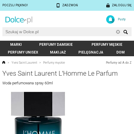
POCZUJ PIĘKNO!
ZADZWOŃ
ZALOGUJ SIĘ
Pusty
MARKI
PERFUMY DAMSKIE
PERFUMY MĘSKIE
PERFUMY UNISEX
MAKIJAŻ
PIELĘGNACJA
DOM
Perfumy od A do Z
>
Yves Saint Laurent
>
Perfumy męskie
Yves Saint Laurent L'Homme Le Parfum
Woda perfumowana spray 60ml