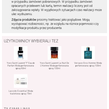
w przypadku zamówień pobraniowych. W przypadku zamówień
opłacanych przelewem lub kartą, termin realizacji liczony jest od
zaksięgowania wpłaty. W wyjątkowych sytuacjach czas realizacji może
ulec wydłużeniu.
Zdjęcia produktów
prosimy traktować jako poglądowe. Mogą
występować rozbieżności, np. ze względu na różnice pojemności czy
modyfikacje produktu przez producenta.
UŻYTKOWNICY WYBIERALI TEŻ
Yves Saint Laurent "Y" Eau de
Yves Saint Laurent La Nuit De
Versace Eros Homme Woda
Parfum Woda perfumowana
L'Homme Woda perfumowana
perfumowana spray 100ml
spray 60ml
spray 100ml
Lacoste Essential Woda
toaletowa spray 75ml