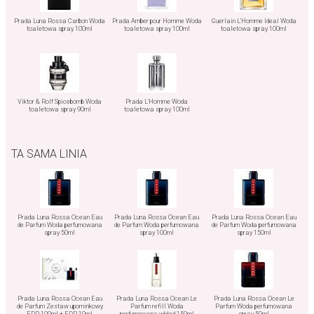
Prada Luna Rossa Carbon Woda
Prada Amber pour Homme Woda
Guerlain L'Homme Ideal Woda
toaletowa spray 100ml
toaletowa spray 100ml
toaletowa spray 100ml
Viktor & Rolf Spicebomb Woda
Prada L'Homme Woda
toaletowa spray 90ml
toaletowa spray 100ml
TA SAMA LINIA
Prada Luna Rossa Ocean Eau
Prada Luna Rossa Ocean Eau
Prada Luna Rossa Ocean Eau
de Parfum Woda perfumowana
de Parfum Woda perfumowana
de Parfum Woda perfumowana
spray 50ml
spray 100ml
spray 150ml
Prada Luna Rossa Ocean Eau
Prada Luna Rossa Ocean Le
Prada Luna Rossa Ocean Le
de Parfum Zestaw upominkowy
Parfum refill Woda
Parfum Woda perfumowana
EDP 100ml + EDP 10ml
perfumowana wkład 150ml
spray 50ml