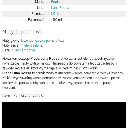
Marka
Prada
Linia
Luna Rossa
Premiera
2012
Pojemność
150 ml
Nuty zapachowe
Nuty głowy:
lawenda
,
gorzka pomarańcza
.
Nuty serca:
mięta
,
szałwia
.
Baza:
piżmo ambrowe
.
Nowa kompozycja
Prada
Luna Rossa
stworzona jest dla lubiących ryzyko,
rywalizację i testy wytrzymałości. Inspiracją do powstania tego zapachu były
zawody żeglarskie, które wymagają siły, determinacji i woli walki.
Prada
Luna Rossa
to przede wszystkim orzeźwiające połączenie mięty i lawendy,
z lekko wyczuwalną wonią pomarańczy, zwieńczona ciepłem ambrowego piżma.
Idealny dla panów ceniących sobie prestiż, zwycięstwo i niezależną pasję
tworzenia.
EAN/UPC:
3614273478762