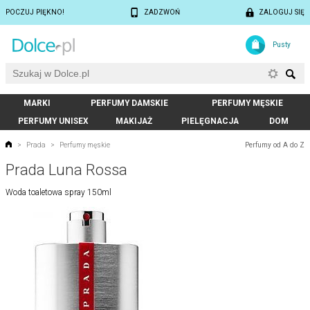
POCZUJ PIĘKNO!
ZADZWOŃ
ZALOGUJ SIĘ
Pusty
MARKI
PERFUMY DAMSKIE
PERFUMY MĘSKIE
PERFUMY UNISEX
MAKIJAŻ
PIELĘGNACJA
DOM
Perfumy od A do Z
>
Prada
>
Perfumy męskie
Prada Luna Rossa
Woda toaletowa spray 150ml