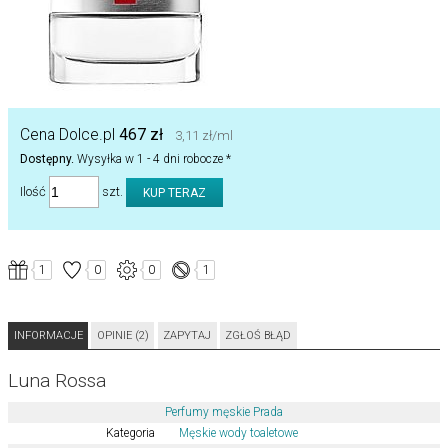
Cena Dolce.pl
467 zł
3,11 zł/ml
Dostępny.
Wysyłka w 1 - 4 dni robocze *
Ilość
szt.
1
0
0
1
INFORMACJE
OPINIE (2)
ZAPYTAJ
ZGŁOŚ BŁĄD
Luna Rossa
Perfumy męskie Prada
Kategoria
Męskie wody toaletowe