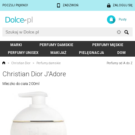
POCZUJ PIĘKNO!
ZADZWOŃ
ZALOGUJ SIĘ
Pusty
MARKI
PERFUMY DAMSKIE
PERFUMY MĘSKIE
PERFUMY UNISEX
MAKIJAŻ
PIELĘGNACJA
DOM
Perfumy od A do Z
>
Christian Dior
>
Perfumy damskie
Christian Dior J'Adore
Mleczko do ciała 200ml