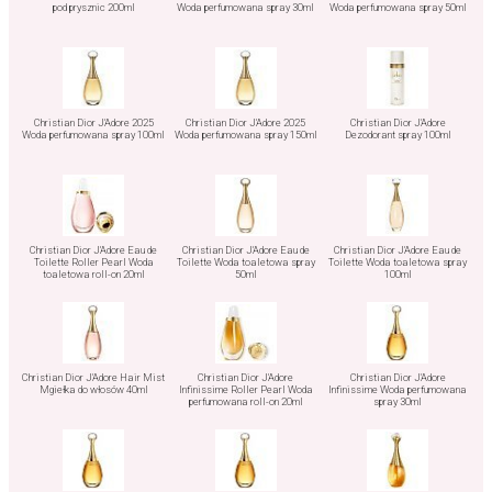
pod prysznic 200ml
Woda perfumowana spray 30ml
Woda perfumowana spray 50ml
Christian Dior J'Adore 2025
Christian Dior J'Adore 2025
Christian Dior J'Adore
Woda perfumowana spray 100ml
Woda perfumowana spray 150ml
Dezodorant spray 100ml
Christian Dior J'Adore Eau de
Christian Dior J'Adore Eau de
Christian Dior J'Adore Eau de
Toilette Roller Pearl Woda
Toilette Woda toaletowa spray
Toilette Woda toaletowa spray
toaletowa roll-on 20ml
50ml
100ml
Christian Dior J'Adore Hair Mist
Christian Dior J'Adore
Christian Dior J'Adore
Mgiełka do włosów 40ml
Infinissime Roller Pearl Woda
Infinissime Woda perfumowana
perfumowana roll-on 20ml
spray 30ml