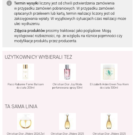
Termin wysyłki
liczony jest od chwili potwierdzenia zamówienia
w przypadku zamówień pobraniowych. W przypadku zamówień
opłacanych przelewem lub kartą, termin realizacji liczony jest od
zaksięgowania wpłaty. W wyjątkowych sytuacjach czas realizacji może
ulec wydłużeniu.
Zdjęcia produktów
prosimy traktować jako poglądowe. Mogą
występować rozbieżności, np. ze względu na różnice pojemności czy
modyfikacje produktu przez producenta.
UŻYTKOWNICY WYBIERALI TEŻ
Paco Rabanne Fame Balsam
Christian Dior Joy Woda
Elizabeth Arden Green Tea Krem
do ciała 200ml
perfumowana spray 50ml
do ciała 500ml
TA SAMA LINIA
Christian Dior J'Adore 2024 Żel
Christian Dior J'Adore 2025
Christian Dior J'Adore 2025