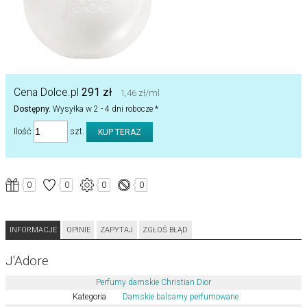
Cena Dolce.pl
291 zł
1,46 zł/ml
Dostępny.
Wysyłka w 2 - 4 dni robocze *
Ilość
szt.
0
0
0
0
INFORMACJE
OPINIE
ZAPYTAJ
ZGŁOŚ BŁĄD
J'Adore
Perfumy damskie Christian Dior
Kategoria
Damskie balsamy perfumowane