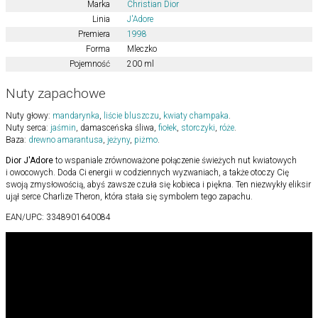
Marka
Christian Dior
Linia
J'Adore
Premiera
1998
Forma
Mleczko
Pojemność
200 ml
Nuty zapachowe
Nuty głowy:
mandarynka
,
liście bluszczu
,
kwiaty champaka
.
Nuty serca:
jaśmin
, damasceńska śliwa,
fiołek
,
storczyki
,
róże
.
Baza:
drewno amarantusa
,
jeżyny
,
piżmo
.
Dior J'Adore
to wspaniale zrównoważone połączenie świeżych nut kwiatowych
i owocowych. Doda Ci energii w codziennych wyzwaniach, a także otoczy Cię
swoją zmysłowością, abyś zawsze czuła się kobieca i piękna. Ten niezwykły eliksir
ujął serce Charlize Theron, która stała się symbolem tego zapachu.
EAN/UPC:
3348901640084