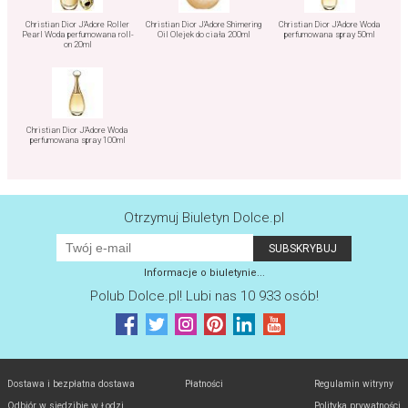
Christian Dior J'Adore Roller
Christian Dior J'Adore Shimering
Christian Dior J'Adore Woda
Pearl Woda perfumowana roll-
Oil Olejek do ciała 200ml
perfumowana spray 50ml
on 20ml
Christian Dior J'Adore Woda
perfumowana spray 100ml
Otrzymuj Biuletyn Dolce.pl
Informacje o biuletynie...
Polub
Dolce.pl
! Lubi nas 10 933 osób!
Dostawa i bezpłatna dostawa
Płatności
Regulamin witryny
Odbiór w siedzibie w Łodzi
Polityka prywatności