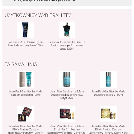
UŻYTKOWNICY WYBIERALI TEŻ
Versace Pour Homme Dylan
Jean Paul Gaultier Le Beau Le
Blue Balsam po goleniu 100ml
Parfum Woda perfumowana
spray 125ml
TA SAMA LINIA
Jean Paul Gaultier Le Male
Jean Paul Gaultier Le Male
Jean Paul Gaultier Le Male
Balsam po goleniu 100ml
Dezodorant bezalkoholowy
Dezodorant spray 150ml
sztyft 75ml
Jean Paul Gaultier Le Male
Jean Paul Gaultier Le Male
Jean Paul Gaultier Le Male
Elixir Parfum Zestaw
Elixir Parfum Zestaw
Elixir Parfum Zestaw
upominkowy Perfumy 125ml +
upominkowy Perfumy 125ml + żel
upominkowy Perfumy 125ml + żel