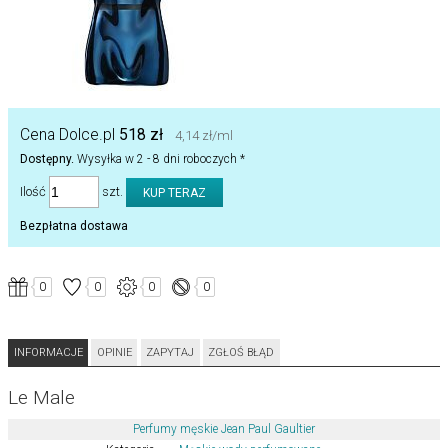
Cena Dolce.pl
518 zł
4,14 zł/ml
Dostępny.
Wysyłka w 2 - 8 dni roboczych *
Ilość
szt.
Bezpłatna dostawa
0
0
0
0
INFORMACJE
OPINIE
ZAPYTAJ
ZGŁOŚ BŁĄD
Le Male
Perfumy męskie Jean Paul Gaultier