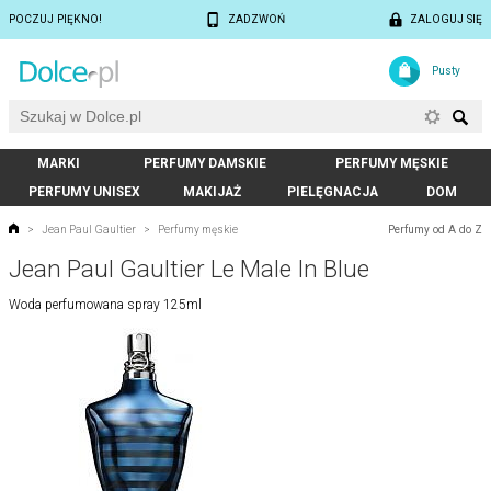
POCZUJ PIĘKNO!
ZADZWOŃ
ZALOGUJ SIĘ
Pusty
MARKI
PERFUMY DAMSKIE
PERFUMY MĘSKIE
PERFUMY UNISEX
MAKIJAŻ
PIELĘGNACJA
DOM
Perfumy od A do Z
>
Jean Paul Gaultier
>
Perfumy męskie
Jean Paul Gaultier Le Male In Blue
Woda perfumowana spray 125ml