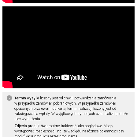
Termin wysyłki
liczony jest od chwili potwierdzenia zamówienia
w przypadku zamówień pobraniowych. W przypadku zamówień
opłacanych przelewem lub kartą, termin realizacji liczony jest od
zaksięgowania wpłaty. W wyjątkowych sytuacjach czas realizacji może
ulec wydłużeniu.
Zdjęcia produktów
prosimy traktować jako poglądowe. Mogą
występować rozbieżności, np. ze względu na różnice pojemności czy
modyfikacje produktu przez producenta.