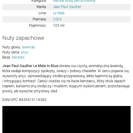
Kategoria
Męskie wody perfumowane
Marka
Jean Paul Gaultier
Linia
Le Male
Premiera
2026
Pojemność
125 ml
Nuty zapachowe
Nuty głowy:
lawenda
.
Nuty serca:
anyż
.
Baza:
benzoes
.
Jean Paul Gaultier Le Male In Blue
otwiera się czystą, aromatyczną lawendą,
która nadaje kompozycji spokojny, świeży i ziołowy charakter. W sercu pojawia się
wyrazisty anyż, wprowadzający słodko-przyprawową, lekko tajemniczą głębię
i intrygujący kontrast. Całość osadza się na bazie benzoesu, który otula zapach
ciepłem, balsamiczną słodyczą i miękkim, kojącym wykończeniem, pozostawiając
prosty, ale wyraźnie zmysłowy ślad.
EAN/UPC:
8435415114363