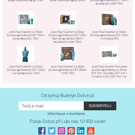
Woda toaletowa spray 125ml
Woda toaletowa spray 200ml
Zestaw upominkowy EDT 75ml +
dezodorant sztyft 75ml
Jean Paul Gaultier Le Male
Jean Paul Gaultier Le Male
Jean Paul Gaultier Le Male
Zestaw upominkowy EDT 75ml +
Zestaw upominkowy EDT 125ml
Zestaw upominkowy EDT 125ml
żel pod prysznic 75ml
+ balsam po goleniu 50ml +
+ miniatura 9ml
dezodorant sztyft 75ml
Jean Paul Gaultier Le Male
Jean Paul Gaultier Le Male
Jean Paul Gaultier Miniature
Zestaw upominkowy EDT 125ml
Zestaw upominkowy EDT 200ml
Zestaw upominkowy Le Male
+ żel pod prysznic 75ml
+ EDT 10ml
EDT 7ml + Scandal EDT 7ml +
Le Male Elixir EDP 7ml + Le
Beau EDT 7ml
Otrzymuj Biuletyn Dolce.pl
Informacje o biuletynie...
Polub
Dolce.pl
! Lubi nas 10 933 osób!