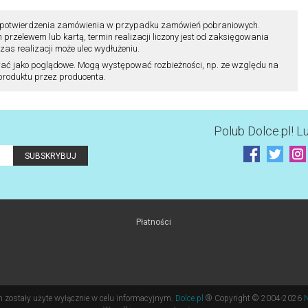
ili potwierdzenia zamówienia w przypadku zamówień pobraniowych.
zelewem lub kartą, termin realizacji liczony jest od zaksięgowania
as realizacji może ulec wydłużeniu.
ać jako poglądowe. Mogą występować rozbieżności, np. ze względu na
 produktu przez producenta.
Polub
Dolce.pl
! L
Płatności
m zostały użyte wyłącznie w celu informacyjnym.
Dolce.pl
® Copyright ©
2004-2026