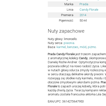
Marka
Prada
Linia
Candy Florale
Premiera
2014
Pojemność
50 ml
Nuty zapachowe
Nuty głowy: limoncello.
Nuty serca:
piwonia
.
Baza:
karmel
,
benzoes
,
miód
,
piżmo
.
Prada Candy Florale
jest trzecim zapachem
z aromatycznej kolekcji
Candy
, skomponow
Danielę Roche-Andrier. Optymistyczna kom
pozwala odkryć na nowo radość życia. Likie
w nutach głowy odurza zmysły rozkoszną wo
w sercu otaczają delikatne akordy piwonii.
rozwijają się słodkie nuty karmelu, miodu i
otoczone zmysłowymi akordami piżma.
Pra
Florale
to zapach uroczej kobiety, która potr
każdą chwilą życia. Twarzą kampanii rek
aromatu została francuska aktorka Léa Se
EAN/UPC:
3614273647953