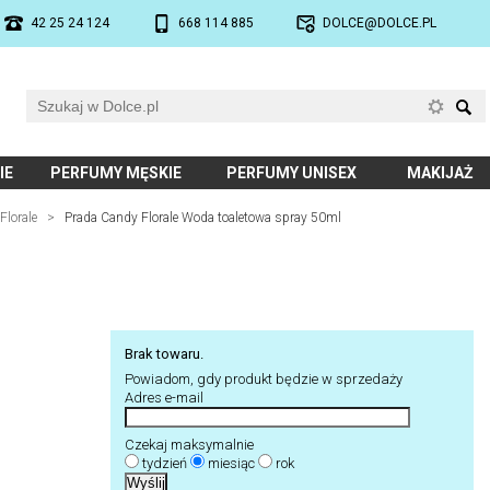
42 25 24 124
668 114 885
DOLCE@DOLCE.PL
IE
PERFUMY MĘSKIE
PERFUMY UNISEX
MAKIJAŻ
Florale
>
Prada Candy Florale Woda toaletowa spray 50ml
Brak towaru.
Powiadom, gdy produkt będzie w sprzedaży
Adres e-mail
Czekaj maksymalnie
tydzień
miesiąc
rok