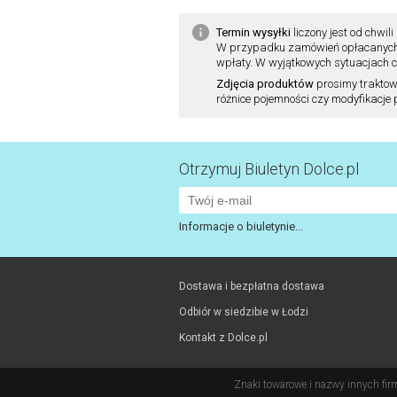
Termin wysyłki
liczony jest od chw
W przypadku zamówień opłacanych pr
wpłaty. W wyjątkowych sytuacjach cz
Zdjęcia produktów
prosimy traktow
różnice pojemności czy modyfikacje
Otrzymuj Biuletyn Dolce.pl
Informacje o biuletynie...
Dostawa i bezpłatna dostawa
Odbiór w siedzibie w Łodzi
Kontakt z Dolce.pl
Znaki towarowe i nazwy innych fir