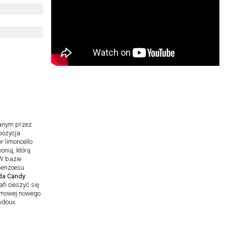
anym przez
pozycja
r limoncello
nią, którą
 W bazie
 benzoesu
da Candy
afi cieszyć się
lamowej nowego
ydoux.