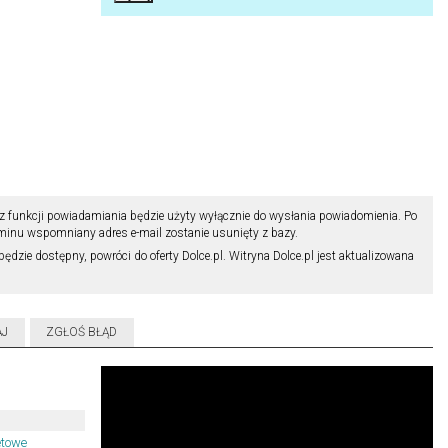
z funkcji powiadamiania będzie użyty wyłącznie do wysłania powiadomienia. Po
minu wspomniany adres e-mail zostanie usunięty z bazy.
będzie dostępny, powróci do oferty Dolce.pl. Witryna Dolce.pl jest aktualizowana
AJ
ZGŁOŚ BŁĄD
etowe