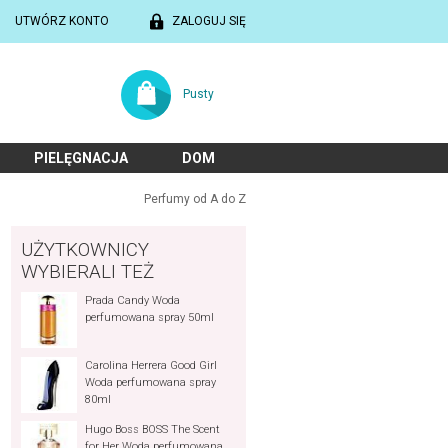
UTWÓRZ KONTO
ZALOGUJ SIĘ
Pusty
PIELĘGNACJA
DOM
Perfumy od A do Z
UŻYTKOWNICY
WYBIERALI TEŻ
Prada Candy Woda
perfumowana spray 50ml
Carolina Herrera Good Girl
Woda perfumowana spray
80ml
Hugo Boss BOSS The Scent
for Her Woda perfumowana