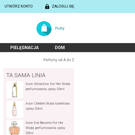
UTWÓRZ KONTO
ZALOGUJ SIĘ
Pusty
PIELĘGNACJA
DOM
Perfumy od A do Z
TA SAMA LINIA
Avon Attraction For Her Woda
perfumowana spray 50ml
Avon Célèbre Woda toaletowa
spray 50ml
Avon Eve Become For Her
Woda perfumowana spray
50ml