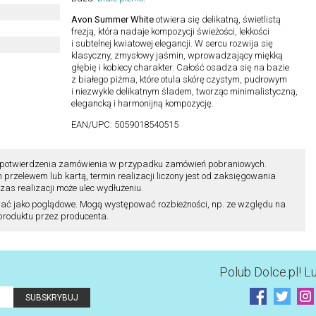
Avon Summer White
otwiera się delikatną, świetlistą
frezją, która nadaje kompozycji świeżości, lekkości
i subtelnej kwiatowej elegancji. W sercu rozwija się
klasyczny, zmysłowy jaśmin, wprowadzający miękką
głębię i kobiecy charakter. Całość osadza się na bazie
z białego piżma, które otula skórę czystym, pudrowym
i niezwykle delikatnym śladem, tworząc minimalistyczną,
elegancką i harmonijną kompozycję.
EAN/UPC:
5059018540515
ili potwierdzenia zamówienia w przypadku zamówień pobraniowych.
zelewem lub kartą, termin realizacji liczony jest od zaksięgowania
as realizacji może ulec wydłużeniu.
ać jako poglądowe. Mogą występować rozbieżności, np. ze względu na
 produktu przez producenta.
Polub
Dolce.pl
! L