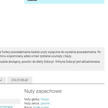
z funkcji powiadamiania będzie użyty wyłącznie do wysłania powiadomienia. Po
minu wspomniany adres e-mail zostanie usunięty z bazy.
będzie dostępny, powróci do oferty Dolce.pl. Witryna Dolce.pl jest aktualizowana
AJ
ZGŁOŚ BŁĄD
Nuty zapachowe
Nuty głowy:
frezja
.
Nuty serca:
jaśmin
.
fumowane
Baza:
białe piżmo
.