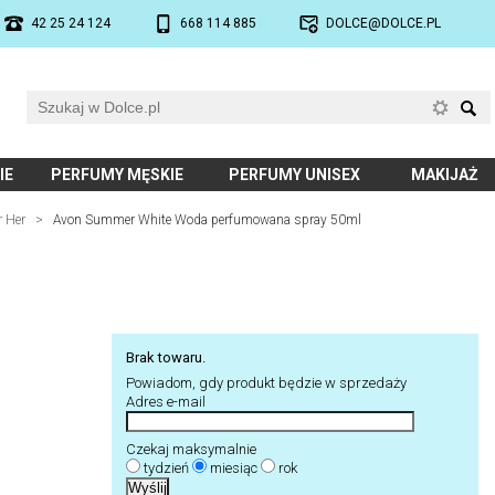
42 25 24 124
668 114 885
DOLCE@DOLCE.PL
IE
PERFUMY MĘSKIE
PERFUMY UNISEX
MAKIJAŻ
r Her
>
Avon Summer White Woda perfumowana spray 50ml
Brak towaru.
Powiadom, gdy produkt będzie w sprzedaży
Adres e-mail
Czekaj maksymalnie
tydzień
miesiąc
rok