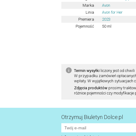
Marka
Avon
Linia
Avon for Her
Premiera
2023
Pojemność
50 ml
Termin wysyłki
liczony jest od chw
W przypadku zamówień opłacanych pr
wpłaty. W wyjątkowych sytuacjach cz
Zdjęcia produktów
prosimy traktow
różnice pojemności czy modyfikacje
Otrzymuj Biuletyn Dolce.pl