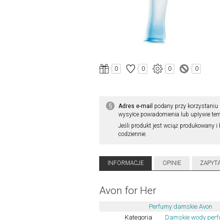
0
0
0
0
Adres e-mail
podany przy korzystaniu 
wysyłce powiadomienia lub upływie ter
Jeśli produkt jest wciąż produkowany i 
codziennie.
INFORMACJE
OPINIE
ZAPYT
Avon for Her
Perfumy damskie Avon
Kategoria
Damskie wody per