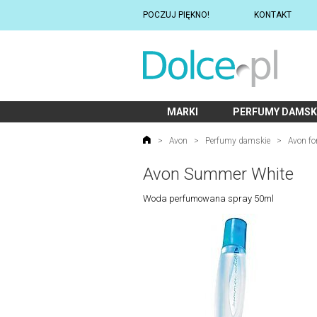
POCZUJ PIĘKNO!
KONTAKT
MARKI
PERFUMY DAMSK
>
Avon
>
Perfumy damskie
>
Avon fo
Avon Summer White
Woda perfumowana spray 50ml