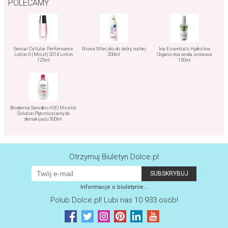
POLECAMY
Sensai Cellular Performance
Nivea Mleczko do skóry suchej
Ina Essentials Hydrolina
Lotion II (Moist) 2014 Lotion
200ml
Organiczna woda sosnowa
125ml
150ml
Bioderma Sensibio H2O Micelle
Solution Płyn micelarny do
demakijażu 500ml
Otrzymuj Biuletyn Dolce.pl
Informacje o biuletynie...
Polub
Dolce.pl
! Lubi nas 10 933 osób!