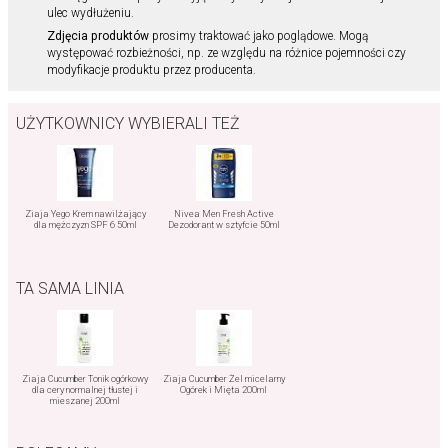
ulec wydłużeniu.
Zdjęcia produktów
prosimy traktować jako poglądowe. Mogą
występować rozbieżności, np. ze względu na różnice pojemności czy
modyfikacje produktu przez producenta.
UŻYTKOWNICY WYBIERALI TEŻ
Ziaja Yego Krem nawilżający
Nivea Men Fresh Active
dla mężczyzn SPF 6 50ml
Dezodorant w sztyfcie 50ml
TA SAMA LINIA
Ziaja Cucumber Tonik ogórkowy
Ziaja Cucumber Żel micelarny
dla cery normalnej tłustej i
Ogórek i Mięta 200ml
mieszanej 200ml