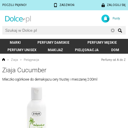
POCZUJ PIĘKNO!
ZADZWOŃ
ZALOGUJ SIĘ
Pusty
MARKI
PERFUMY DAMSKIE
PERFUMY MĘSKIE
PERFUMY UNISEX
MAKIJAŻ
PIELĘGNACJA
DOM
Perfumy od A do Z
>
Ziaja
>
Pielęgnacja
Ziaja Cucumber
Mleczko ogórkowe do demakijażu cery tłustej i mieszanej 200ml