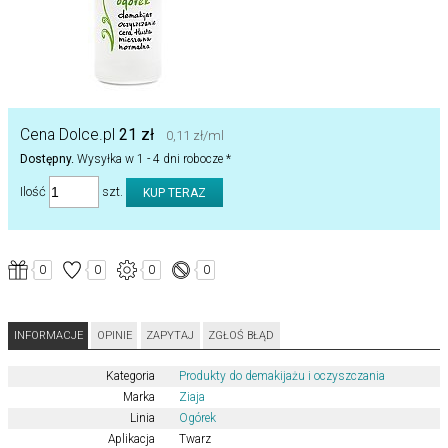
Cena Dolce.pl
21 zł
0,11 zł/ml
Dostępny.
Wysyłka w 1 - 4 dni robocze *
Ilość
szt.
0
0
0
0
INFORMACJE
OPINIE
ZAPYTAJ
ZGŁOŚ BŁĄD
Kategoria
Produkty do demakijażu i oczyszczania
Marka
Ziaja
Linia
Ogórek
Aplikacja
Twarz