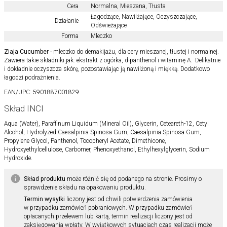
Cera
Normalna
,
Mieszana
,
Tłusta
Łagodzące
,
Nawilżające
,
Oczyszczające
,
Działanie
Odświeżające
Forma
Mleczko
Ziaja
Cucumber
-
mleczko do demakijażu, dla cery mieszanej, tłustej i normalnej.
Zawiera takie składniki jak: ekstrakt z ogórka, d-panthenol i witaminę A. Delikatnie
i dokładnie oczyszcza skórę, pozostawiając ją nawilżoną i miękką. Dodatkowo
łagodzi podrażnienia.
EAN/UPC:
5901887001829
Skład INCI
Aqua (Water), Paraffinum Liquidum (Mineral Oil), Glycerin, Ceteareth-12, Cetyl
Alcohol, Hydrolyzed Caesalpinia Spinosa Gum, Caesalpinia Spinosa Gum,
Propylene Glycol, Panthenol, Tocopheryl Acetate, Dimethicone,
Hydroxyethylcellulose, Carbomer, Phenoxyethanol, Ethylhexylglycerin, Sodium
Hydroxide.
Skład produktu
może różnić się od podanego na stronie. Prosimy o
sprawdzenie składu na opakowaniu produktu.
Termin wysyłki
liczony jest od chwili potwierdzenia zamówienia
w przypadku zamówień pobraniowych. W przypadku zamówień
opłacanych przelewem lub kartą, termin realizacji liczony jest od
zaksięgowania wpłaty. W wyjątkowych sytuacjach czas realizacji może