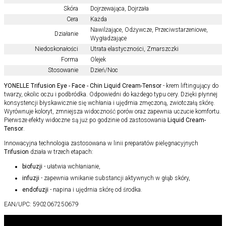
Skóra
Dojrzewająca
,
Dojrzała
Cera
Każda
Nawilżające
,
Odżywcze
,
Przeciwstarzeniowe
,
Działanie
Wygładzające
Niedoskonałości
Utrata elastyczności
,
Zmarszczki
Forma
Olejek
Stosowanie
Dzień/Noc
YONELLE Trifusion Eye - Face - Chin Liquid Cream-Tensor
- krem liftingujący do
twarzy, okolic oczu i podbródka. Odpowiedni do każdego typu cery. Dzięki płynnej
konsystencji błyskawicznie się wchłania i ujędrnia zmęczoną, zwiotczałą skórę.
Wyrównuje koloryt, zmniejsza widoczność porów oraz zapewnia uczucie komfortu.
Pierwsze efekty widoczne są już po godzinie od zastosowania
Liquid Cream-
Tensor
.
Innowacyjna technologia zastosowana w linii preparatów pielęgnacyjnych
Trifusion
działa w trzech etapach:
biofuzji
- ułatwia wchłanianie,
infuzji
- zapewnia wnikanie substancji aktywnych w głąb skóry,
endofuzji
- napina i ujędrnia skórę od środka.
EAN/UPC:
5902067250679