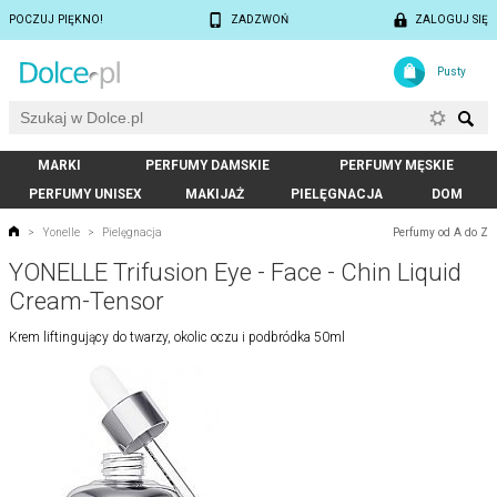
POCZUJ PIĘKNO!
ZADZWOŃ
ZALOGUJ SIĘ
Pusty
MARKI
PERFUMY DAMSKIE
PERFUMY MĘSKIE
PERFUMY UNISEX
MAKIJAŻ
PIELĘGNACJA
DOM
Perfumy od A do Z
>
Yonelle
>
Pielęgnacja
YONELLE Trifusion Eye - Face - Chin Liquid
Cream-Tensor
Krem liftingujący do twarzy, okolic oczu i podbródka 50ml