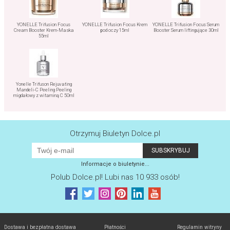
YONELLE Trifusion Focus
YONELLE Trifusion Focus Krem
YONELLE Trifusion Focus Serum
Cream Booster Krem-Maska
pod oczy 15ml
Booster Serum liftingujące 30ml
55ml
Yonelle Trifuson Rejuvating
Mandeli-C Peeling Peeling
migdałowy z witaminą C 50ml
Otrzymuj Biuletyn Dolce.pl
Informacje o biuletynie...
Polub
Dolce.pl
! Lubi nas 10 933 osób!
Dostawa i bezpłatna dostawa
Płatności
Regulamin witryny