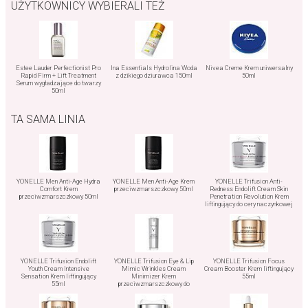
UŻYTKOWNICY WYBIERALI TEŻ
Estee Lauder Perfectionist Pro
Ina Essentials Hydrolina Woda
Nivea Creme Krem uniwersalny
Rapid Firm + Lift Treatment
z dzikiego dziurawca 150ml
50ml
Serum wygładzające do twarzy
50ml
TA SAMA LINIA
YONELLE Men Anti-Age Hydra
YONELLE Men Anti-Age Krem
YONELLE Trifusion Anti-
Comfort Krem
przeciwzmarszczkowy 50ml
Redness Endolift Cream Skin
przeciwzmarszczkowy 50ml
Penetration Revolution Krem
liftingujący do cery naczynkowej
55ml
YONELLE Trifusion Endolift
YONELLE Trifusion Eye & Lip
YONELLE Trifusion Focus
Youth Cream Intensive
Mimic Wrinkles Cream
Cream Booster Krem liftingujący
Sensation Krem liftingujący
Minimizer Krem
55ml
55ml
przeciwzmarszczkowy do
okolic oczu i ust 15ml