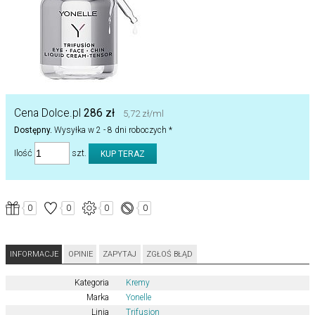
Cena Dolce.pl
286 zł
5,72 zł/ml
Dostępny.
Wysyłka w 2 - 8 dni roboczych *
Ilość
szt.
0
0
0
0
INFORMACJE
OPINIE
ZAPYTAJ
ZGŁOŚ BŁĄD
Kategoria
Kremy
Marka
Yonelle
Linia
Trifusion