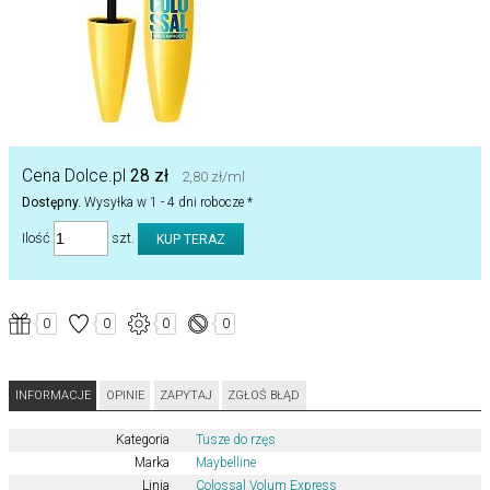
Cena Dolce.pl
28 zł
2,80 zł/ml
Dostępny.
Wysyłka w 1 - 4 dni robocze *
Ilość
szt.
0
0
0
0
INFORMACJE
OPINIE
ZAPYTAJ
ZGŁOŚ BŁĄD
Kategoria
Tusze do rzęs
Marka
Maybelline
Linia
Colossal Volum Express