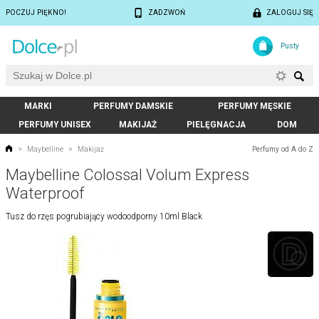
POCZUJ PIĘKNO!
ZADZWOŃ
ZALOGUJ SIĘ
Pusty
MARKI
PERFUMY DAMSKIE
PERFUMY MĘSKIE
PERFUMY UNISEX
MAKIJAŻ
PIELĘGNACJA
DOM
Perfumy od A do Z
>
Maybelline
>
Makijaż
Maybelline Colossal Volum Express
Waterproof
Tusz do rzęs pogrubiający wodoodporny 10ml Black