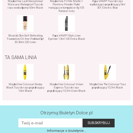
Maybelline Lash Sensational
Maybelline Fit Me Matte +
Pupa VAMP! Tusz do rzęs
Mascara Waterproof Tusz do
Poreless Powder Puder
wydłużająco-pogrubiający 9ml
rzęs wodoodporny 9,5ml Black
matujący w kompakcie 9g 105
301 Electric Blue
Natural Ivory
Shiseido Skin Self-Refreshing
Pupa VAMP! Stylo Liner
Foundation Oil-free Podkład Spf
Eyeliner 1,5ml 100 Extra Black
30 30ml 220 Linen
TA SAMA LINIA
Maybelline Colossal Smoky
Maybelline Colossal Volum
Maybelline The Colossal Tusz
Black Tusz do rzęs pogrubiający
Express Tusz do rzęs
pogrubiający 10,7ml Black
10ml Black
pogrubiający 10,7ml Glam Black
Otrzymuj Biuletyn Dolce.pl
Informacje o biuletynie...