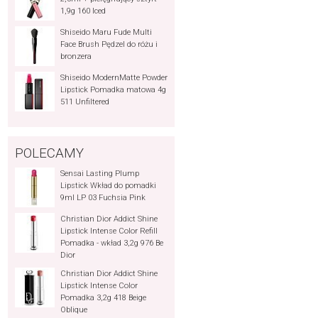
1,9g 160 Iced
Shiseido Maru Fude Multi
Face Brush Pędzel do różu i
bronzera
Shiseido ModernMatte Powder
Lipstick Pomadka matowa 4g
511 Unfiltered
POLECAMY
Sensai Lasting Plump
Lipstick Wkład do pomadki
9ml LP 03 Fuchsia Pink
Christian Dior Addict Shine
Lipstick Intense Color Refill
Pomadka - wkład 3,2g 976 Be
Dior
Christian Dior Addict Shine
Lipstick Intense Color
Pomadka 3,2g 418 Beige
Oblique