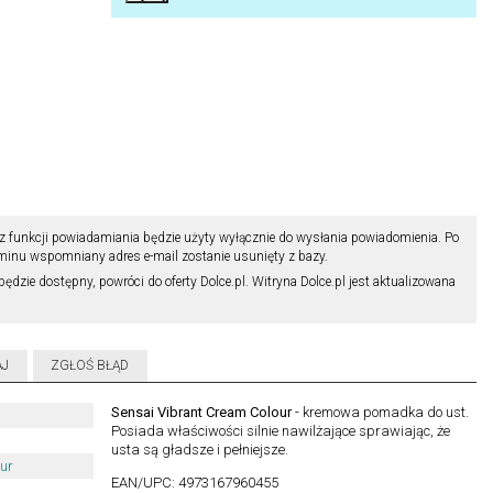
z funkcji powiadamiania będzie użyty wyłącznie do wysłania powiadomienia. Po
minu wspomniany adres e-mail zostanie usunięty z bazy.
będzie dostępny, powróci do oferty Dolce.pl. Witryna Dolce.pl jest aktualizowana
AJ
ZGŁOŚ BŁĄD
Sensai Vibrant Cream Colour
- kremowa pomadka do ust.
Posiada właściwości silnie nawilżające sprawiając, że
usta są gładsze i pełniejsze.
ur
EAN/UPC:
4973167960455