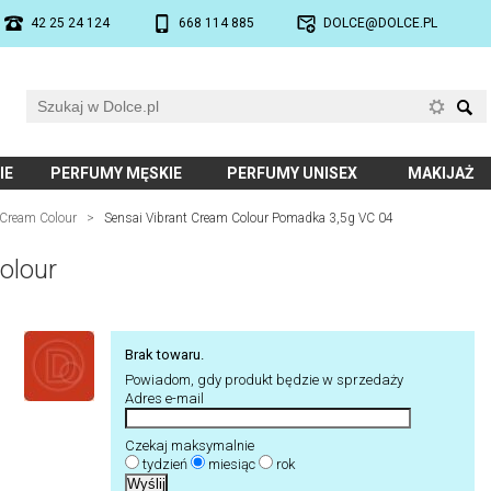
42 25 24 124
668 114 885
DOLCE@DOLCE.PL
IE
PERFUMY MĘSKIE
PERFUMY UNISEX
MAKIJAŻ
 Cream Colour
>
Sensai Vibrant Cream Colour Pomadka 3,5g VC 04
olour
Brak towaru.
Powiadom, gdy produkt będzie w sprzedaży
Adres e-mail
Czekaj maksymalnie
tydzień
miesiąc
rok