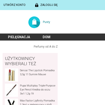
UTWÓRZ KONTO
ZALOGUJ SIĘ
Pusty
PIELĘGNACJA
DOM
Perfumy od A do Z
UŻYTKOWNICY
WYBIERALI TEŻ
Sensai The Lipstick Pomadka
3,5g 11 Sumire Mauve
Pupa Multiplay Triple-Purpose
Eye Pencil Kredka do oczu
3w1 1,2g 19
Max Factor Lipfinity Pomadka
2,3ml + pielęgnujący sztyft