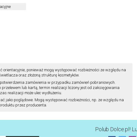
acyjne
ć orientacyjnie, ponieważ mogą występować rozbieżności ze względu na
ietlacza oraz złożoną strukturę kosmetyków.
ili potwierdzenia zamówienia w przypadku zamówień pobraniowych.
zelewem lub kartą, termin realizacji liczony jest od zaksięgowania
as realizacji może ulec wydłużeniu.
ać jako poglądowe. Mogą występować rozbieżności, np. ze względu na
 produktu przez producenta.
Polub
Dolce.pl
! L