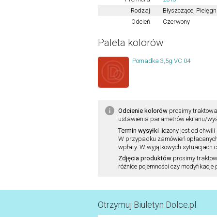
Rodzaj
Błyszczące
,
Pielęgn
Odcień
Czerwony
Paleta kolorów
Pomadka 3,5g VC 04
Odcienie kolorów
prosimy traktowa
ustawienia parametrów ekranu/wyśw
Termin wysyłki
liczony jest od chw
W przypadku zamówień opłacanych pr
wpłaty. W wyjątkowych sytuacjach cz
Zdjęcia produktów
prosimy traktow
różnice pojemności czy modyfikacje
Otrzymuj Biuletyn Dolce.pl