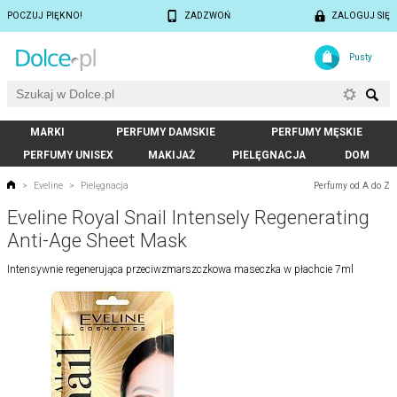
POCZUJ PIĘKNO!
ZADZWOŃ
ZALOGUJ SIĘ
Pusty
MARKI
PERFUMY DAMSKIE
PERFUMY MĘSKIE
PERFUMY UNISEX
MAKIJAŻ
PIELĘGNACJA
DOM
Perfumy od A do Z
>
Eveline
>
Pielęgnacja
Eveline Royal Snail Intensely Regenerating
Anti-Age Sheet Mask
Intensywnie regenerująca przeciwzmarszczkowa maseczka w płachcie 7ml