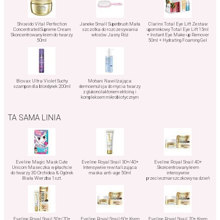
Shiseido Vital Perfection
Janeke Small Superbrush Mała
Clarins Total Eye Lift Zestaw
Concentrated Supreme Cream
szczotka do rozczesywania
upominkowy Total Eye Lift 15ml
Skoncentrowany krem do twarzy
włosów Jasny Róż
+ Instant Eye Make-up Remover
50ml
50ml + Hydrating Foaming Gel
20ml
Biovax Ultra Violet Suchy
Mohani Nawilżająca
szampon dla blondynek 200ml
dermoemulsja do mycia twarzy
z glukonolaktonem ektoiną i
kompleksem mikrobiotycznym
150g
TA SAMA LINIA
Eveline Magic Mask Cute
Eveline Royal Snail 30+/40+
Eveline Royal Snail 40+
Unicorn Maseczka w płachcie
Intensywnie rewitalizująca
Skoncentrowany krem
do twarzy 3D Orchidea & Ogórek
maska anti-age 50ml
intensywnie
Biała Wierzba 1szt.
przeciwzmarszczkowy na dzień
i na noc 50ml
Eveline Royal Snail 50+/70+
Eveline Royal Snail 60+ Krem
Eveline Royal Snail 70+ Krem