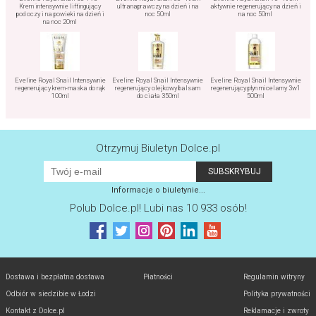
Krem intensywnie liftingujący
ultranaprawczy na dzień i na
aktywnie regenerujący na dzień i
pod oczy i na powieki na dzień i
noc 50ml
na noc 50ml
na noc 20ml
Eveline Royal Snail Intensywnie
Eveline Royal Snail Intensywnie
Eveline Royal Snail Intensywnie
regenerujący krem-maska do rąk
regenerujący olejkowy balsam
regenerujący płyn micelarny 3w1
100ml
do ciała 350ml
500ml
Otrzymuj Biuletyn Dolce.pl
Informacje o biuletynie...
Polub
Dolce.pl
! Lubi nas 10 933 osób!
Dostawa i bezpłatna dostawa
Płatności
Regulamin witryny
Odbiór w siedzibie w Łodzi
Polityka prywatności
Kontakt z Dolce.pl
Reklamacje i zwroty