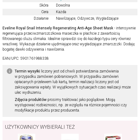
Skóra
Dowolna
Cera
Każda
Działanie
Nawilżające
,
Odżywcze
,
Wygładzające
Eveline Royal Snail Intensely Regenerating Anti-Age Sheet Mask
- intensywnie
regenerująca przeciwzmarszczkowa maseczka w płachcie z zawartością
filtrowanego śluzu ślimaka. Idealnie sprawdzi się do każdego typu cery również
wrażliwej. Wykazuje działanie ujędrniające oraz wygładzające zmarszczki. Dodaję
bogatej dawki odżywienia i nawilżenia.
EAN/UPC:
5901761988338
Termin wysyłki
liczony jest od chwili potwierdzenia zamówienia
w przypadku zamówień pobraniowych. W przypadku zamówień
opłacanych przelewem lub kartą, termin realizacji liczony jest od
zaksięgowania wpłaty. W wyjątkowych sytuacjach czas realizacji może
ulec wydłużeniu.
Zdjęcia produktów
prosimy traktować jako poglądowe. Mogą
występować rozbieżności, np. ze względu na różnice pojemności czy
modyfikacje produktu przez producenta.
UŻYTKOWNICY WYBIERALI TEŻ