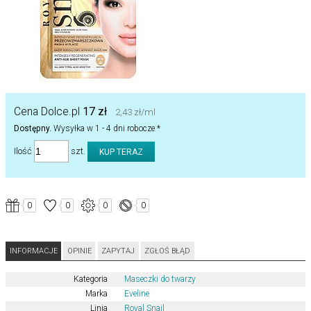
Cena Dolce.pl
17 zł
2,43 zł/ml
Dostępny.
Wysyłka w 1 - 4 dni robocze *
Ilość
szt.
0
0
0
0
INFORMACJE
OPINIE
ZAPYTAJ
ZGŁOŚ BŁĄD
Kategoria
Maseczki do twarzy
Marka
Eveline
Linia
Royal Snail