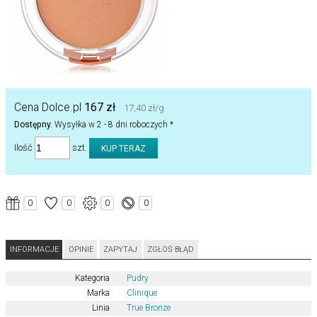
Cena Dolce.pl
167 zł
17,40 zł/g
Dostępny.
Wysyłka w 2 - 8 dni roboczych *
Ilość
szt.
0
0
0
0
INFORMACJE
OPINIE
ZAPYTAJ
ZGŁOŚ BŁĄD
Kategoria
Pudry
Marka
Clinique
Linia
True Bronze