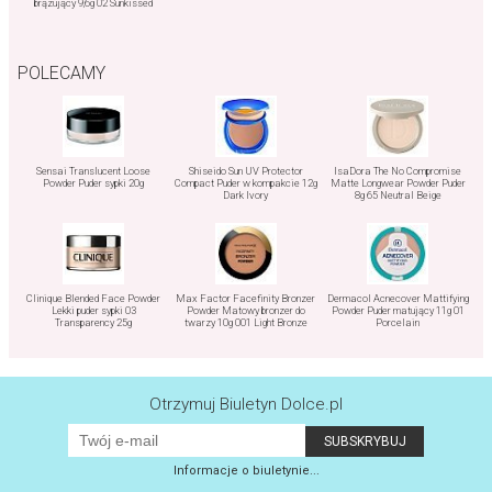
brązujący 9,6g 02 Sunkissed
POLECAMY
Sensai Translucent Loose
Shiseido Sun UV Protector
IsaDora The No Compromise
Powder Puder sypki 20g
Compact Puder w kompakcie 12g
Matte Longwear Powder Puder
Dark Ivory
8g 65 Neutral Beige
Clinique Blended Face Powder
Max Factor Facefinity Bronzer
Dermacol Acnecover Mattifying
Lekki puder sypki 03
Powder Matowy bronzer do
Powder Puder matujący 11g 01
Transparency 25g
twarzy 10g 001 Light Bronze
Porcelain
Otrzymuj Biuletyn Dolce.pl
Informacje o biuletynie...