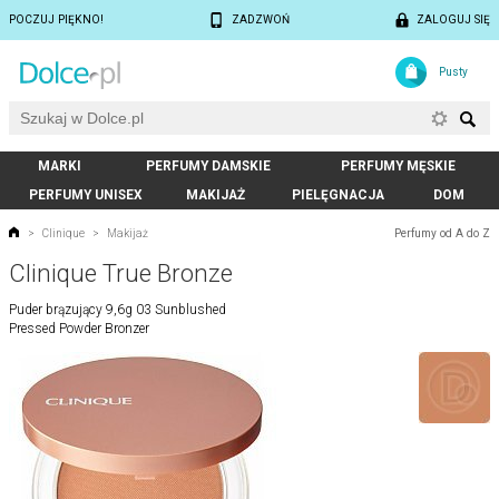
POCZUJ PIĘKNO!
ZADZWOŃ
ZALOGUJ SIĘ
Pusty
MARKI
PERFUMY DAMSKIE
PERFUMY MĘSKIE
PERFUMY UNISEX
MAKIJAŻ
PIELĘGNACJA
DOM
Perfumy od A do Z
>
Clinique
>
Makijaż
Clinique True Bronze
Puder brązujący 9,6g 03 Sunblushed
Pressed Powder Bronzer