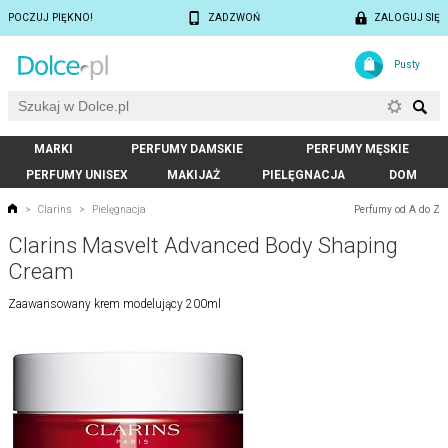
POCZUJ PIĘKNO!
ZADZWOŃ
ZALOGUJ SIĘ
Pusty
MARKI
PERFUMY DAMSKIE
PERFUMY MĘSKIE
PERFUMY UNISEX
MAKIJAŻ
PIELĘGNACJA
DOM
Perfumy od A do Z
>
Clarins
>
Pielęgnacja
Clarins Masvelt Advanced Body Shaping
Cream
Zaawansowany krem modelujący 200ml