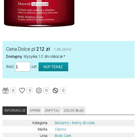
Cena Dolce.pl
212 zł
1,06 zł/ml
Dostępny.
Wysyłka 1-2 dni robocze *
Ilość
szt.
0
0
0
0
INFORMACJE
OPINIE
ZAPYTAJ
ZGŁOŚ BŁĄD
Kategoria
Balsamy i kremy do ciała
Marka
Clarins
Linia
Body Care