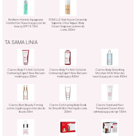
Biotherm Homme Aquapower
YONELLE Nutrifusion Ceramide
Comfort Gel Nawilżający żel do
Supreme Ultra Repair Body
twarzy SPF14 75ml
Cream Naprawczy krem do
ciała 200ml
TA SAMA LINIA
Clarins Body Fit Anti-Cellulite
Clarins Body Fit Anti-Cellulite
Clarins Body-Smoothing
Contouring Expert New Balsam
Contouring Expert New Balsam
Moisture Milk Mleczko
modelujący 200ml
modelujący 400ml
nawilżający do ciała 400ml
Clarins Bust Beauty Firming
Clarins Exfoliating Body Scrub
Clarins Hand and Nail
Lotion Ujędrniające mleczko do
for Smooth Skin Peeling do ciała
Treatment Cream Krem
biustu 50ml
200ml
odmładzający do rąk 100ml