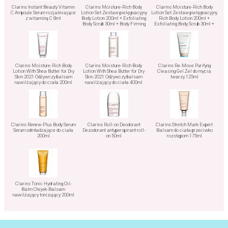
Clarins Instant Beauty Vitamin
Clarins Moisture-Rich Body
Clarins Moisture-Rich Body
C Ampoule Serum rozjaśniające
Lotion Set Zestaw pielęgnacyjny
Lotion Set Zestaw pielęgnacyjny
z witaminą C 8ml
Body Lotion 200ml + Exfoliating
Rich Body Lotion 200ml +
Body Scrub 30ml + Body Firming
Exfoliating Body Scrub 30ml +
Cream 30ml
Body Firming Cream 30ml
Clarins Moisture-Rich Body
Clarins Moisture-Rich Body
Clarins Re-Move Purifyng
Lotion With Shea Butter for Dry
Lotion With Shea Butter for Dry
Cleasing Gel Żel do mycia
Skin 2021 Odżywczy balsam
Skin 2021 Odżywczy balsam
twarzy 125ml
nawilżający do ciała 200ml
nawilżający do ciała 400ml
Clarins Renew-Plus Body Serum
Clarins Roll-on Deodorant
Clarins Stretch Mark Expert
Serum odmładzające do ciała
Dezodorant antyperspirant roll-
Balsam do ciała przeciwko
200ml
on 50ml
rozstępom 175ml
Clarins Tonic Hydrating Oil-
Balm Olejek-Balsam
nawilżający tonizujący 200ml