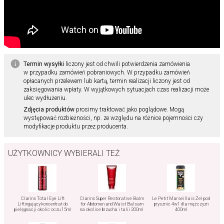
Termin wysyłki
liczony jest od chwili potwierdzenia zamówienia
w przypadku zamówień pobraniowych. W przypadku zamówień
opłacanych przelewem lub kartą, termin realizacji liczony jest od
zaksięgowania wpłaty. W wyjątkowych sytuacjach czas realizacji może
ulec wydłużeniu.
Zdjęcia produktów
prosimy traktować jako poglądowe. Mogą
występować rozbieżności, np. ze względu na różnice pojemności czy
modyfikacje produktu przez producenta.
UŻYTKOWNICY WYBIERALI TEŻ
Clarins Total Eye Lift
Clarins Super Restorative Balm
Le Petit Marseillais Żel pod
Liftingujący koncentrat do
for Abdomen and Waist Balsam
prysznic 4w1 dla mężczyzn
pielęgnacji okolic oczu 15ml
na okolice brzucha i talii 200ml
400ml