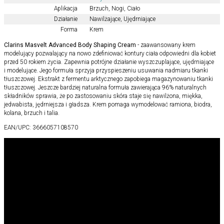
Aplikacja
Brzuch
,
Nogi
,
Ciało
Działanie
Nawilżające
,
Ujędrniające
Forma
Krem
Clarins Masvelt Advanced Body Shaping Cream
- zaawansowany krem
modelujący pozwalający na nowo zdefiniować kontury ciała odpowiedni dla kobiet
przed 50 rokiem życia. Zapewnia potrójne działanie wyszczuplające, ujędrniające
i modelujące. Jego formuła sprzyja przyspieszeniu usuwania nadmiaru tkanki
tłuszczowej. Ekstrakt z fermentu arktycznego zapobiega magazynowaniu tkanki
tłuszczowej. Jeszcze bardziej naturalna formuła zawierająca 96% naturalnych
składników sprawia, że po zastosowaniu skóra staje się nawilżona, miękka,
jedwabista, jędrniejsza i gładsza. Krem pomaga wymodelować ramiona, biodra,
kolana, brzuch i talia.
EAN/UPC:
3666057108570