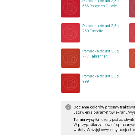
Pomadka do ust 3,5g
666 Rouge en Diable
Pomadka do ust 3,5g
760 Favorite
Pomadka do ust 3,5g
777 Fahrenheit
Pomadka do ust 3,5g
999
Odcienie kolorów
prosimy traktowa
ustawienia parametrów ekranu/wyśw
Termin wysyłki
liczony jest od chw
W przypadku zamówień opłacanych pr
wpłaty. W wyjątkowych sytuacjach cz