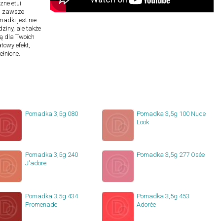
zne etui
e, zawsze
adki jest nie
ziny, ale także
ą dla Twoich
towy efekt,
ełnione.
Pomadka 3,5g 080
Pomadka 3,5g 100 Nude
Look
Pomadka 3,5g 240
Pomadka 3,5g 277 Osée
J'adore
Pomadka 3,5g 434
Pomadka 3,5g 453
Promenade
Adorée