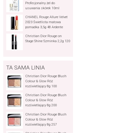
Profesjonalny żel do
usuwania skórek 10ml
CHANEL Rouge Allure Velvet
2023 Świetlista matowa
pomadka 3,5g 48 Ardente
Christian Dior Rouge on
Stage Shine Szminka 2,2g 120
TA SAMA LINIA
Christian Dior Rouge Blush
Colour & Glow Róż
rozświetlający 8g 100
Christian Dior Rouge Blush
Colour & Glow Róż
rozświetlający 8g 200
Christian Dior Rouge Blush
Colour & Glow Róż
rozświetlający 8g 257