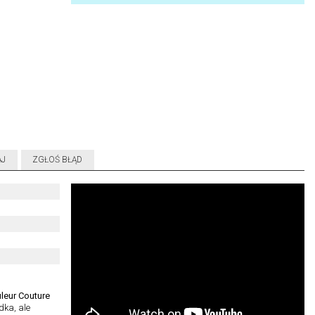
AJ
ZGŁOŚ BŁĄD
leur Couture
dka, ale