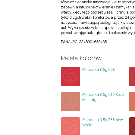
również elegancka innowacja. Jej magnetyc
zapewnia intuicyjne otwieranie i zamykani
wtedy, kiedy tego potrzebujesz. Formuła pom
tylko długotrwała i komfortowa przez 24 god
nasycona nawilżającą pielęgnacją kwiatow
ust. Wykończenie Velvet zapewnia pełny, ma
pozostawiając usta gładkie i optycznie wyp
EAN/UPC:
3348901658485
Paleta kolorów
Pomadka 3,5g 028
Pomadka 3,5g 219 Rose
Montaigne
Pomadka 3,5g 365 New
World