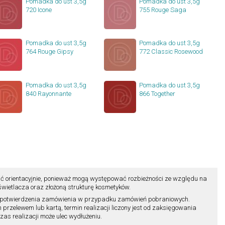
Pomadka do ust 3,5g
Pomadka do ust 3,5g
720 Icone
755 Rouge Saga
Pomadka do ust 3,5g
Pomadka do ust 3,5g
764 Rouge Gipsy
772 Classic Rosewood
Pomadka do ust 3,5g
Pomadka do ust 3,5g
840 Rayonnante
866 Together
ć orientacyjnie, ponieważ mogą występować rozbieżności ze względu na
ietlacza oraz złożoną strukturę kosmetyków.
ili potwierdzenia zamówienia w przypadku zamówień pobraniowych.
zelewem lub kartą, termin realizacji liczony jest od zaksięgowania
as realizacji może ulec wydłużeniu.