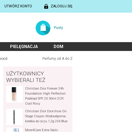
UTWÓRZ KONTO
ZALOGUJ SIĘ
Pusty
PIELĘGNACJA
DOM
ewood
Perfumy od A do Z
UŻYTKOWNICY
WYBIERALI TEŻ
Christian Dior Forever 24h
Foundation High Perfection
Podkład SPF 20 30ml 2CR
Cool Rosy
Christian Dior Diorshow On
Stage Crayon Wodoodporna
kredka do oczu 1,2g 254 Blue
More4Care Extra Nails