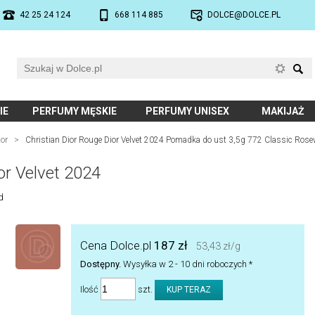
42 25 24 124
668 114 885
DOLCE@DOLCE.PL
IE
PERFUMY MĘSKIE
PERFUMY UNISEX
MAKIJAŻ
or
>
Christian Dior Rouge Dior Velvet 2024 Pomadka do ust 3,5g 772 Classic Ros
or Velvet 2024
d
Cena Dolce.pl
187 zł
53,43 zł/g
Dostępny.
Wysyłka w 2 - 10 dni roboczych *
Ilość
szt.