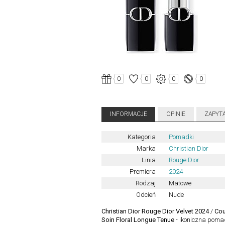
0
0
0
0
INFORMACJE
OPINIE
ZAPYT
Kategoria
Pomadki
Marka
Christian Dior
Linia
Rouge Dior
Premiera
2024
Rodzaj
Matowe
Odcień
Nude
Christian Dior Rouge Dior Velvet 2024
/
Cou
Soin Floral Longue Tenue
- ikoniczna poma