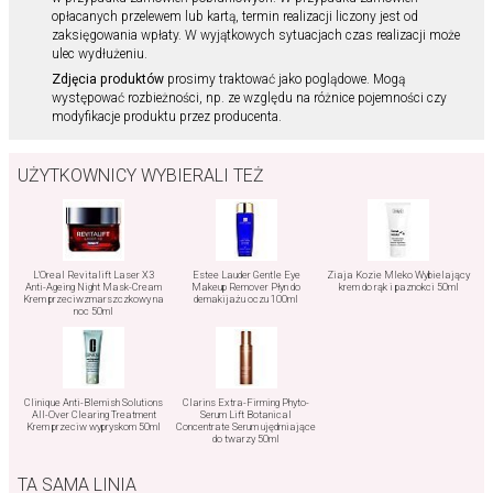
opłacanych przelewem lub kartą, termin realizacji liczony jest od
zaksięgowania wpłaty. W wyjątkowych sytuacjach czas realizacji może
ulec wydłużeniu.
Zdjęcia produktów
prosimy traktować jako poglądowe. Mogą
występować rozbieżności, np. ze względu na różnice pojemności czy
modyfikacje produktu przez producenta.
UŻYTKOWNICY WYBIERALI TEŻ
L'Oreal Revitalift Laser X3
Estee Lauder Gentle Eye
Ziaja Kozie Mleko Wybielający
Anti-Ageing Night Mask-Cream
Makeup Remover Płyn do
krem do rąk i paznokci 50ml
Krem przeciwzmarszczkowy na
demakijażu oczu 100ml
noc 50ml
Clinique Anti-Blemish Solutions
Clarins Extra-Firming Phyto-
All-Over Clearing Treatment
Serum Lift Botanical
Krem przeciw wypryskom 50ml
Concentrate Serum ujędrniające
do twarzy 50ml
TA SAMA LINIA