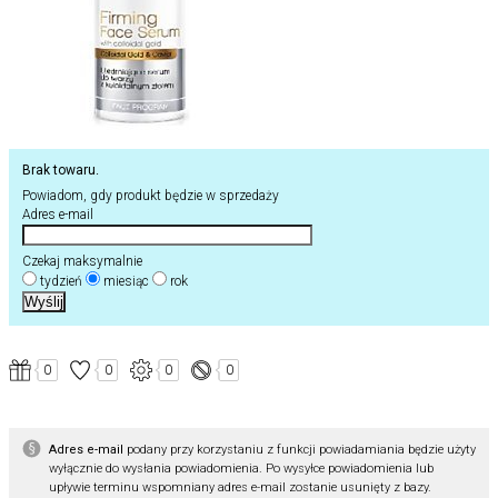
Brak towaru.
Powiadom, gdy produkt będzie w sprzedaży
Adres e-mail
Czekaj maksymalnie
tydzień
miesiąc
rok
0
0
0
0
Adres e-mail
podany przy korzystaniu z funkcji powiadamiania będzie użyty
wyłącznie do wysłania powiadomienia. Po wysyłce powiadomienia lub
upływie terminu wspomniany adres e-mail zostanie usunięty z bazy.