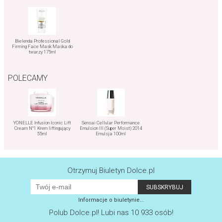
Bielenda Professional Gold
Firming Face Mask Maska do
twarzy 175ml
POLECAMY
YONELLE Infusion Iconic Lift
Sensai Cellular Performance
Cream N°1 Krem liftingujący
Emulsion III (Super Moist) 2014
55ml
Emulsja 100ml
Otrzymuj Biuletyn Dolce.pl
Informacje o biuletynie...
Polub
Dolce.pl
! Lubi nas 10 933 osób!