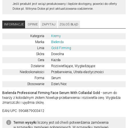
Jeśli produkt jest wciąż produkowany i będzie dostępny, powróci do oferty
Dolce.pl. Witryna Dolce.pl jest aktualizowana codziennie.
INFORMACJE
OPINIE
ZAPYTAJ
ZGŁOŚ BŁĄD
Kategoria
Kremy
Marka
Bielenda
Linia
Gold Firming
Skóra
Dowolna
Cera
Każda
Działanie
Rozświetlające
,
Wygładzające
Niedoskonałości
Przebarwienia
,
Utrata elastyczności
Forma
Serum
Stosowanie
Dzień/Noc
Bielenda Professional Firming Face Serum With Collaidal Gold
- serum do
twarzy z koloidalnym złotem.Niweluje przebarwienia i rozświetla cerę. Wygładza
zmarszczki i ujędrnia skórę.
EAN/UPC:
5904879003412
Termin wysyłki
liczony jest od chwili potwierdzenia zamówienia
w przypadku zamówień pobraniowych. W przypadku zamówień