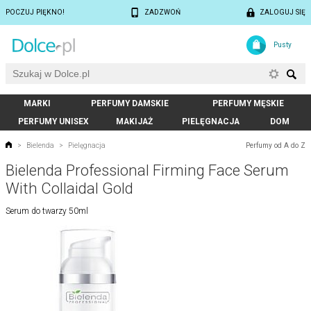
POCZUJ PIĘKNO!
ZADZWOŃ
ZALOGUJ SIĘ
Pusty
MARKI
PERFUMY DAMSKIE
PERFUMY MĘSKIE
PERFUMY UNISEX
MAKIJAŻ
PIELĘGNACJA
DOM
Perfumy od A do Z
>
Bielenda
>
Pielęgnacja
Bielenda Professional Firming Face Serum
With Collaidal Gold
Serum do twarzy 50ml