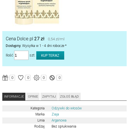
Cena Dolce.pl
27 zł
0,54 zł/ml
Dostępny.
Wysyłka w 1 - 4 dni robocze *
Ilość
szt.
0
0
0
0
INFORMACJE
OPINIE
ZAPYTAJ
ZGŁOŚ BŁĄD
Kategoria
Odżywki do włosów
Marka
Ziaja
Linia
Arganowa
Rodzaj
Bez spłukiwania