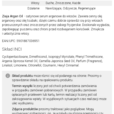
Włosy
Suche
,
Zniszczone
,
Każde
Działanie
Nawilżające
,
Odżywcze
,
Regenerujące
Ziaja Argan Oil
- satynowe serum arganowe do włosów. Zawiera cenny olej
arganowy oraz olej tsubaki, dzięki czemu dobrze sprawdzi się przy włosach
przesuszonych oraz zniszczonych przez zabiegi fryzjerskie. Doskonale wygładza,
zapobiegając puszeniu oraz chroni przed rozdwajaniem końcówek. Zmiękcza
i uelastycznia włosy.
EAN/UPC:
5901887036951
Skład INCI
Cyclopentasiloxane, Dimethiconol, Isopropyl Myristate, Phenyl Trimethicone,
Argania Spinosa Kernel Oil, Camellia Japonica Seed Oil, Parfum (Fragrance),
Linalool, Limonene, Citronellol, Coumarin, Hexyl Cinnamal.
Skład produktu
może różnić się od podanego na stronie. Prosimy o
sprawdzenie składu na opakowaniu produktu.
Termin wysyłki
liczony jest od chwili potwierdzenia zamówienia
w przypadku zamówień pobraniowych. W przypadku zamówień
opłacanych przelewem lub kartą, termin realizacji liczony jest od
zaksięgowania wpłaty. W wyjątkowych sytuacjach czas realizacji może
ulec wydłużeniu.
Zdjęcia produktów
prosimy traktować jako poglądowe. Mogą
występować rozbieżności, np. ze względu na różnice pojemności czy