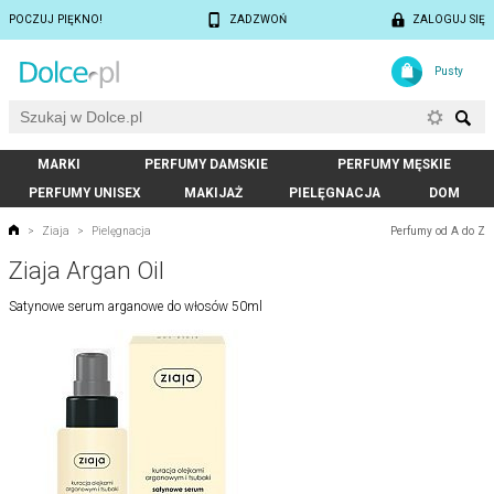
POCZUJ PIĘKNO!
ZADZWOŃ
ZALOGUJ SIĘ
Pusty
MARKI
PERFUMY DAMSKIE
PERFUMY MĘSKIE
PERFUMY UNISEX
MAKIJAŻ
PIELĘGNACJA
DOM
Perfumy od A do Z
>
Ziaja
>
Pielęgnacja
Ziaja Argan Oil
Satynowe serum arganowe do włosów 50ml