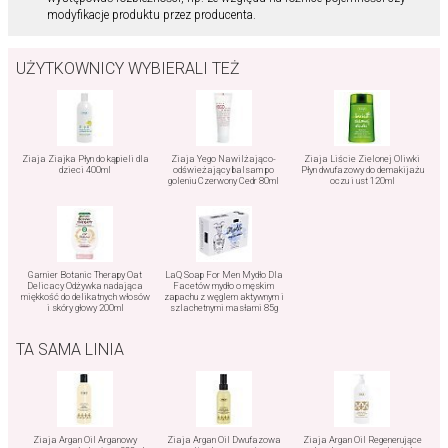
modyfikacje produktu przez producenta.
UŻYTKOWNICY WYBIERALI TEŻ
Ziaja Ziajka Płyn do kąpieli dla
Ziaja Yego Nawilżająco-
Ziaja Liście Zielonej Oliwki
dzieci 400ml
odświeżający balsam po
Płyn dwufazowy do demakijażu
goleniu Czerwony Cedr 80ml
oczu i ust 120ml
Garnier Botanic Therapy Oat
LaQ Soap For Men Mydło Dla
Delicacy Odżywka nadająca
Facetów mydło o męskim
miękkość do delikatnych włosów
zapachu z węglem aktywnym i
i skóry głowy 200ml
szlachetnymi masłami 85g
TA SAMA LINIA
Ziaja Argan Oil Arganowy
Ziaja Argan Oil Dwufazowa
Ziaja Argan Oil Regenerujące