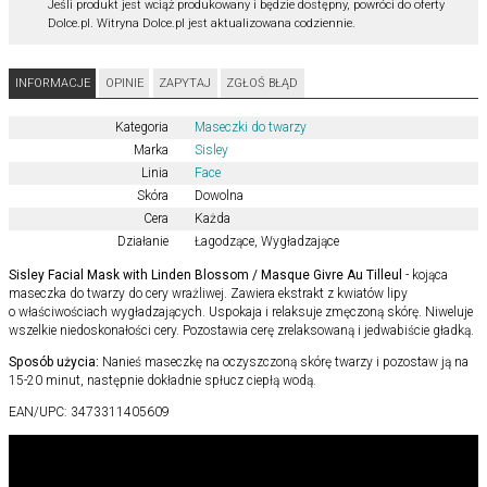
Jeśli produkt jest wciąż produkowany i będzie dostępny, powróci do oferty
Dolce.pl. Witryna Dolce.pl jest aktualizowana codziennie.
INFORMACJE
OPINIE
ZAPYTAJ
ZGŁOŚ BŁĄD
Kategoria
Maseczki do twarzy
Marka
Sisley
Linia
Face
Skóra
Dowolna
Cera
Każda
Działanie
Łagodzące
,
Wygładzające
Sisley Facial Mask with Linden Blossom / Masque Givre Au Tilleul
- kojąca
maseczka do twarzy do cery wrażliwej. Zawiera ekstrakt z kwiatów lipy
o właściwościach wygładzających. Uspokaja i relaksuje zmęczoną skórę. Niweluje
wszelkie niedoskonałości cery. Pozostawia cerę zrelaksowaną i jedwabiście gładką.
Sposób użycia:
Nanieś maseczkę na oczyszczoną skórę twarzy i pozostaw ją na
15-20 minut, następnie dokładnie spłucz ciepłą wodą.
EAN/UPC:
3473311405609