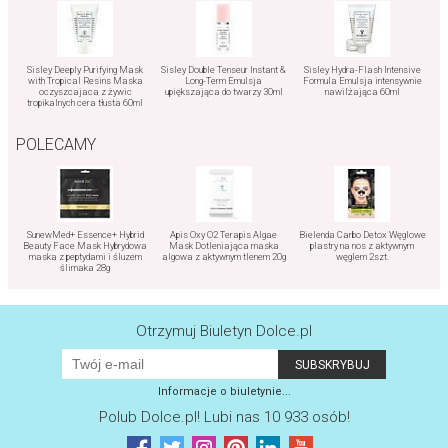
Sisley Deeply Purifying Mask
Sisley Double Tenseur Instant &
Sisley Hydra-Flash Intensive
with Tropical Resins Maska
Long-Term Emulsja
Formula Emulsja intensywnie
oczyszcajaca z żywic
upiększająca do twarzy 30ml
nawilżająca 60ml
tropikalnych cera tłusta 60ml
POLECAMY
SunewMed+ Essence+ Hybrid
Apis Oxy O2 Terapis Algae
Bielenda Carbo Detox Węglowe
Beauty Face Mask Hybrydowa
Mask Dotleniająca maska
plastry na nos z aktywnym
maska z peptydami i śluzem
algowa z aktywnym tlenem 20g
węglem 2szt.
ślimaka 28g
Otrzymuj Biuletyn Dolce.pl
Informacje o biuletynie...
Polub
Dolce.pl
! Lubi nas 10 933 osób!