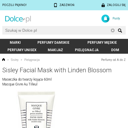
POCZUJ PIĘKNO!
ZADZWOŃ
ZALOGUJ SIĘ
Pusty
MARKI
PERFUMY DAMSKIE
PERFUMY MĘSKIE
PERFUMY UNISEX
MAKIJAŻ
PIELĘGNACJA
DOM
Perfumy od A do Z
>
Sisley
>
Pielęgnacja
Sisley Facial Mask with Linden Blossom
Maseczka do twarzy kojąca 60ml
Masque Givre Au Tilleul