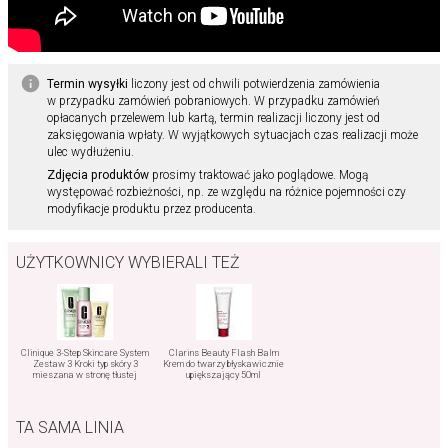
Termin wysyłki
liczony jest od chwili potwierdzenia zamówienia
w przypadku zamówień pobraniowych. W przypadku zamówień
opłacanych przelewem lub kartą, termin realizacji liczony jest od
zaksięgowania wpłaty. W wyjątkowych sytuacjach czas realizacji może
ulec wydłużeniu.
Zdjęcia produktów
prosimy traktować jako poglądowe. Mogą
występować rozbieżności, np. ze względu na różnice pojemności czy
modyfikacje produktu przez producenta.
UŻYTKOWNICY WYBIERALI TEŻ
Clinique 3-Step Skincare System
Clarins Beauty Flash Balm
Zestaw 3 Kroki typ skóry 3
Krem do twarzy błyskawicznie
mieszana w stronę tłustej
upiększający 50ml
TA SAMA LINIA