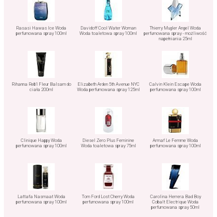
Rasasi Hawas Ice Woda
Davidoff Cool Water Woman
Thierry Mugler Angel Woda
perfumowana spray 100ml
Woda toaletowa spray 100ml
perfumowana spray - możliwość
napełniania 25ml
Rihanna Reb'l Fleur Balsam do
Elizabeth Arden 5th Avenue NYC
Calvin Klein Escape Woda
ciała 200ml
Woda perfumowana spray 125ml
perfumowana spray 100ml
Clinique Happy Woda
Diesel Zero Plus Feminine
Armaf Le Femme Woda
perfumowana spray 100ml
Woda toaletowa spray 75ml
perfumowana spray 100ml
Lattafa Nasmaat Woda
Tom Ford Lost Cherry Woda
Carolina Herrera Bad Boy
perfumowana spray 100ml
perfumowana spray 100ml
Cobalt Electrique Woda
perfumowana spray 50ml