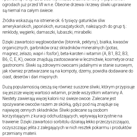
ogrodach już przed VII w.n.e. Obecnie drzewa i krzewy śliwki uprawiane
są niemal na całym świecie.
Źródła wskazują na istnienie ok. 6 tysięcy gatunków śliw
amerykańskich, japońskich, euroazjatyckich, należących do grup tj.:
renklody, węgierki, damaszki, lubaszki, mirabelki.
Dzięki zawartości węglowodanów (błonnik, pektyny), białka, kwasów
organicznych, garbników oraz składników mineralnych (potas,
magnez, żelazo, wapń i fosfor), beta-karoten i witamin (A, B1, B2, B3,
B6, C, E, K), owoce znajdują zastosowanie w lecznictwie, kosmetyce oraz
gastronomi. Śliwki są zdrowymi owocami jadalnymi w stanie surowym,
jak również przetwarzane są na kompoty, dżemy, powidła dodawane do
ciast, deserów i dań mięsnych.
Dużą popularnością cieszą się również suszone śliwki, którym przypisuje
się jeszcze więcej wartości witamin, przede wszystkim witaminy A.
Niestety zawierają więcej kalorii niż świeże owoce. Zalecane jest
spożywanie owoców razem ze skórką, gdyż pod nią znajduje się
najwięcej cennych składników. Śliwki polecane są osobom
korzystającym z kuracji odchudzających, wpływają korzystnie na
trawienie. Dzięki zawartości sorbitolu działają lekko przeczyszczająco,
oczyszczając jelita z zalegających w nich resztek pokarmu i produktów
przemiany materii.