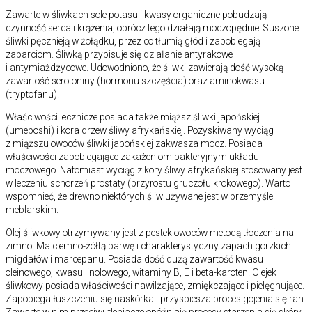
Zawarte w śliwkach sole potasu i kwasy organiczne pobudzają
czynność serca i krążenia, oprócz tego działają moczopędnie. Suszone
śliwki pęcznieją w żołądku, przez co tłumią głód i zapobiegają
zaparciom. Śliwką przypisuje się działanie antyrakowe
i antymiażdżycowe. Udowodniono, że śliwki zawierają dość wysoką
zawartość serotoniny (hormonu szczęścia) oraz aminokwasu
(tryptofanu).
Właściwości lecznicze posiada także miąższ śliwki japońskiej
(umeboshi) i kora drzew śliwy afrykańskiej. Pozyskiwany wyciąg
z miąższu owoców śliwki japońskiej zakwasza mocz. Posiada
właściwości zapobiegające zakażeniom bakteryjnym układu
moczowego. Natomiast wyciąg z kory śliwy afrykańskiej stosowany jest
w leczeniu schorzeń prostaty (przyrostu gruczołu krokowego). Warto
wspomnieć, że drewno niektórych śliw używane jest w przemyśle
meblarskim.
Olej śliwkowy otrzymywany jest z pestek owoców metodą tłoczenia na
zimno. Ma ciemno-żółtą barwę i charakterystyczny zapach gorzkich
migdałów i marcepanu. Posiada dość dużą zawartość kwasu
oleinowego, kwasu linolowego, witaminy B, E i beta-karoten. Olejek
śliwkowy posiada właściwości nawilżające, zmiękczające i pielęgnujące.
Zapobiega łuszczeniu się naskórka i przyspiesza proces gojenia się ran.
Zawarte w nim przeciwutleniacze opóźniają procesy starzenia się skóry.