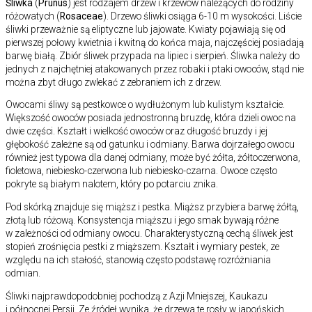
Śliwka
(
Prunus
) jest rodzajem drzew i krzewów należących do rodziny
różowatych (
Rosaceae
). Drzewo śliwki osiąga 6-10 m wysokości. Liście
śliwki przeważnie są eliptyczne lub jajowate. Kwiaty pojawiają się od
pierwszej połowy kwietnia i kwitną do końca maja, najczęściej posiadają
barwę białą. Zbiór śliwek przypada na lipiec i sierpień. Śliwka należy do
jednych z najchętniej atakowanych przez robaki i ptaki owoców, stąd nie
można zbyt długo zwlekać z zebraniem ich z drzew.
Owocami śliwy są pestkowce o wydłużonym lub kulistym kształcie.
Większość owoców posiada jednostronną bruzdę, która dzieli owoc na
dwie części. Kształt i wielkość owoców oraz długość bruzdy i jej
głębokość zależne są od gatunku i odmiany. Barwa dojrzałego owocu
również jest typowa dla danej odmiany, może być żółta, żółtoczerwona,
fioletowa, niebiesko-czerwona lub niebiesko-czarna. Owoce często
pokryte są białym nalotem, który po potarciu znika.
Pod skórką znajduje się miąższ i pestka. Miąższ przybiera barwę żółtą,
złotą lub różową. Konsystencja miąższu i jego smak bywają różne
w zależności od odmiany owocu. Charakterystyczną cechą śliwek jest
stopień zrośnięcia pestki z miąższem. Kształt i wymiary pestek, ze
względu na ich stałość, stanowią często podstawę rozróżniania
odmian.
Śliwki najprawdopodobniej pochodzą z Azji Mniejszej, Kaukazu
i północnej Persji. Ze źródeł wynika, że drzewa te rosły w japońskich