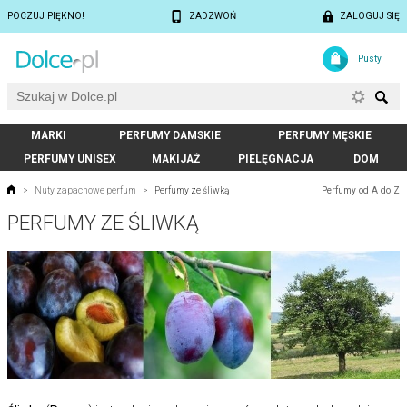
POCZUJ PIĘKNO!
ZADZWOŃ
ZALOGUJ SIĘ
Pusty
MARKI
PERFUMY DAMSKIE
PERFUMY MĘSKIE
PERFUMY UNISEX
MAKIJAŻ
PIELĘGNACJA
DOM
Perfumy od A do Z
>
Nuty zapachowe perfum
>
Perfumy ze śliwką
PERFUMY ZE ŚLIWKĄ