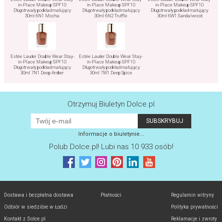
in-Place Makeup SPF10
in-Place Makeup SPF10
in-Place Makeup SPF10
Długotrwały podkład matujący
Długotrwały podkład matujący
Długotrwały podkład matujący
30ml 6N1 Mocha
30ml 6N2 Truffle
30ml 6W1 Sandalwood
Estée Lauder Double Wear Stay-
Estée Lauder Double Wear Stay-
in-Place Makeup SPF10
in-Place Makeup SPF10
Długotrwały podkład matujący
Długotrwały podkład matujący
30ml 7N1 Deep Amber
30ml 7W1 Deep Spice
Otrzymuj Biuletyn Dolce.pl
Informacje o biuletynie...
Polub
Dolce.pl
! Lubi nas 10 933 osób!
Dostawa i bezpłatna dostawa
Płatności
Regulamin witryny
Odbiór w siedzibie w Łodzi
Polityka prywatności
Kontakt z Dolce.pl
Reklamacje i zwroty