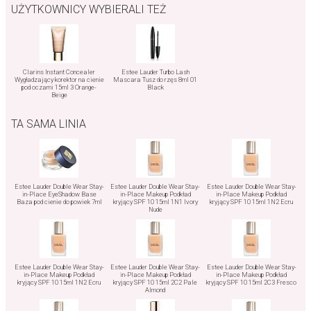
UŻYTKOWNICY WYBIERALI TEŻ
Clarins Instant Concealer
Estee Lauder Turbo Lash
Wygładzający korektor na cienie
Mascara Tusz do rzęs 8ml 01
pod oczami 15ml 3 Orange-
Black
Beige
TA SAMA LINIA
Estee Lauder Double Wear Stay-
Estee Lauder Double Wear Stay-
Estee Lauder Double Wear Stay-
in-Place EyeShadow Base
in-Place Makeup Podkład
in-Place Makeup Podkład
Baza pod cienie do powiek 7ml
kryjący SPF 10 15ml 1N1 Ivory
kryjący SPF 10 15ml 1N2 Ecru
Nude
Estee Lauder Double Wear Stay-
Estee Lauder Double Wear Stay-
Estee Lauder Double Wear Stay-
in-Place Makeup Podkład
in-Place Makeup Podkład
in-Place Makeup Podkład
kryjący SPF 10 15ml 1N2 Ecru
kryjący SPF 10 15ml 2C2 Pale
kryjący SPF 10 15ml 2C3 Fresco
Almond