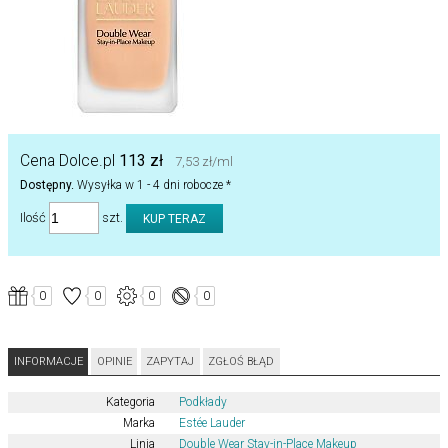
Cena Dolce.pl
113 zł
7,53 zł/ml
Dostępny.
Wysyłka w 1 - 4 dni robocze *
Ilość
szt.
0
0
0
0
INFORMACJE
OPINIE
ZAPYTAJ
ZGŁOŚ BŁĄD
Kategoria
Podkłady
Marka
Estée Lauder
Linia
Double Wear Stay-in-Place Makeup