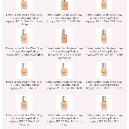
Estee Lauder Double Wear Stay-
Estee Lauder Double Wear Stay-
Estee Lauder Double Wear Stay-
in-Place Makeup Podkład
in-Place Makeup Podkład
in-Place Makeup Podkład
kryjący SPF 10 15ml 2N1 Desert
kryjący SPF 10 15ml 2N2 Buff
kryjący SPF 10 15ml 2W1 Dawn
Beige
Estee Lauder Double Wear Stay-
Estee Lauder Double Wear Stay-
Estee Lauder Double Wear Stay-
in-Place Makeup Podkład
in-Place Makeup Podkład
in-Place Makeup Podkład
kryjący SPF 10 15ml 3C2 Pebble
kryjący SPF 10 15ml 3N1 10
kryjący SPF 10 15ml 3W1 Tawny
Ivory Beige
Estee Lauder Double Wear Stay-
Estee Lauder Double Wear Stay-
Estee Lauder Double Wear Stay-
in-Place Makeup Podkład
in-Place Makeup Podkład
in-Place Makeup Podkład
kryjący SPF 10 30ml 0N1
kryjący SPF 10 30ml 1C0 Shell
kryjący SPF 10 30ml 1C2 Petal
Estee Lauder Double Wear Stay-
Estee Lauder Double Wear Stay-
Estee Lauder Double Wear Stay-
in-Place Makeup Podkład
in-Place Makeup Podkład
in-Place Makeup Podkład
kryjący SPF 10 30ml 1N0
kryjący SPF 10 30ml 1N1 Ivory
kryjący SPF 10 30ml 1N2
Porcelain
Nude