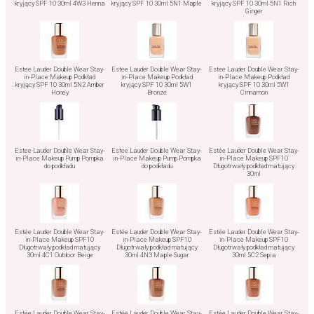
kryjący SPF 10 30ml 4W3 Henna
kryjący SPF 10 30ml 5N1 Maple
kryjący SPF 10 30ml 5N1 Rich
Ginger
Estee Lauder Double Wear Stay-
Estee Lauder Double Wear Stay-
Estee Lauder Double Wear Stay-
in-Place Makeup Podkład
in-Place Makeup Podkład
in-Place Makeup Podkład
kryjący SPF 10 30ml 5N2 Amber
kryjący SPF 10 30ml 5W1
kryjący SPF 10 30ml 5W1
Honey
Bronze
Cinnamon
Estee Lauder Double Wear Stay-
Estee Lauder Double Wear Stay-
Estée Lauder Double Wear Stay-
in-Place Makeup Pump Pompka
in-Place Makeup Pump Pompka
in-Place Makeup SPF10
do podkładu
do podkładu
Długotrwały podkład matujący
30ml
Estée Lauder Double Wear Stay-
Estée Lauder Double Wear Stay-
Estée Lauder Double Wear Stay-
in-Place Makeup SPF10
in-Place Makeup SPF10
in-Place Makeup SPF10
Długotrwały podkład matujący
Długotrwały podkład matujący
Długotrwały podkład matujący
30ml 4C1 Outdoor Beige
30ml 4N3 Maple Sugar
30ml 5C2 Sepia
Estée Lauder Double Wear Stay-
Estée Lauder Double Wear Stay-
Estée Lauder Double Wear Stay-