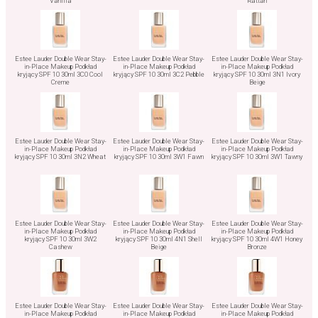
Vanilla
Rattan
Estee Lauder Double Wear Stay-
Estee Lauder Double Wear Stay-
Estee Lauder Double Wear Stay-
in-Place Makeup Podkład
in-Place Makeup Podkład
in-Place Makeup Podkład
kryjący SPF 10 30ml 3C0 Cool
kryjący SPF 10 30ml 3C2 Pebble
kryjący SPF 10 30ml 3N1 Ivory
Creme
Beige
Estee Lauder Double Wear Stay-
Estee Lauder Double Wear Stay-
Estee Lauder Double Wear Stay-
in-Place Makeup Podkład
in-Place Makeup Podkład
in-Place Makeup Podkład
kryjący SPF 10 30ml 3N2 Wheat
kryjący SPF 10 30ml 3W1 Fawn
kryjący SPF 10 30ml 3W1 Tawny
Estee Lauder Double Wear Stay-
Estee Lauder Double Wear Stay-
Estee Lauder Double Wear Stay-
in-Place Makeup Podkład
in-Place Makeup Podkład
in-Place Makeup Podkład
kryjący SPF 10 30ml 3W2
kryjący SPF 10 30ml 4N1 Shell
kryjący SPF 10 30ml 4W1 Honey
Cashew
Beige
Bronze
Estee Lauder Double Wear Stay-
Estee Lauder Double Wear Stay-
Estee Lauder Double Wear Stay-
in-Place Makeup Podkład
in-Place Makeup Podkład
in-Place Makeup Podkład