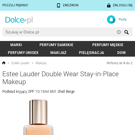
POCZUJ PIĘKNO!
ZADZWOŃ
ZALOGUJ SIĘ
Pusty
MARKI
PERFUMY DAMSKIE
PERFUMY MĘSKIE
PERFUMY UNISEX
MAKIJAŻ
PIELĘGNACJA
DOM
Perfumy od A do Z
>
Estée Lauder
>
Makijaż
Estee Lauder Double Wear Stay-in-Place
Makeup
Podkład kryjący SPF 10 15ml 4N1 Shell Beige