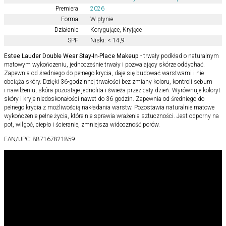
Premiera
2026
Forma
W płynie
Działanie
Korygujące
,
Kryjące
SPF
Niski: < 14,9
Estee Lauder Double Wear Stay-In-Place Makeup
- trwały podkład o naturalnym
matowym wykończeniu, jednocześnie trwały i pozwalający skórze oddychać.
Zapewnia od średniego do pełnego krycia, daje się budować warstwami i nie
obciąża skóry. Dzięki 36-godzinnej trwałości bez zmiany koloru, kontroli sebum
i nawilżeniu, skóra pozostaje jednolita i świeża przez cały dzień. Wyrównuje koloryt
skóry i kryje niedoskonałości nawet do 36 godzin. Zapewnia od średniego do
pełnego krycia z możliwością nakładania warstw. Pozostawia naturalnie matowe
wykończenie pełne życia, które nie sprawia wrażenia sztuczności. Jest odporny na
pot, wilgoć, ciepło i ścieranie, zmniejsza widoczność porów.
EAN/UPC:
887167821859