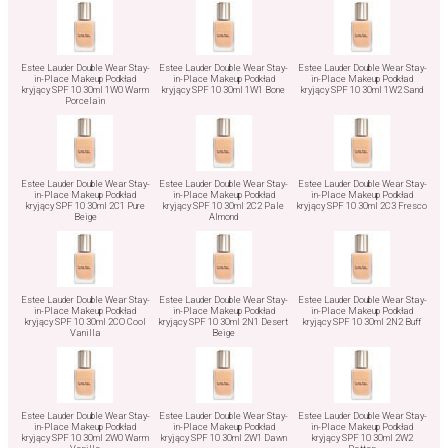
Estee Lauder Double Wear Stay-
Estee Lauder Double Wear Stay-
Estee Lauder Double Wear Stay-
in-Place Makeup Podkład
in-Place Makeup Podkład
in-Place Makeup Podkład
kryjący SPF 10 30ml 1W0 Warm
kryjący SPF 10 30ml 1W1 Bone
kryjący SPF 10 30ml 1W2 Sand
Porcelain
Estee Lauder Double Wear Stay-
Estee Lauder Double Wear Stay-
Estee Lauder Double Wear Stay-
in-Place Makeup Podkład
in-Place Makeup Podkład
in-Place Makeup Podkład
kryjący SPF 10 30ml 2C1 Pure
kryjący SPF 10 30ml 2C2 Pale
kryjący SPF 10 30ml 2C3 Fresco
Beige
Almond
Estee Lauder Double Wear Stay-
Estee Lauder Double Wear Stay-
Estee Lauder Double Wear Stay-
in-Place Makeup Podkład
in-Place Makeup Podkład
in-Place Makeup Podkład
kryjący SPF 10 30ml 2CO Cool
kryjący SPF 10 30ml 2N1 Desert
kryjący SPF 10 30ml 2N2 Buff
Vanilla
Beige
Estee Lauder Double Wear Stay-
Estee Lauder Double Wear Stay-
Estee Lauder Double Wear Stay-
in-Place Makeup Podkład
in-Place Makeup Podkład
in-Place Makeup Podkład
kryjący SPF 10 30ml 2W0 Warm
kryjący SPF 10 30ml 2W1 Dawn
kryjący SPF 10 30ml 2W2