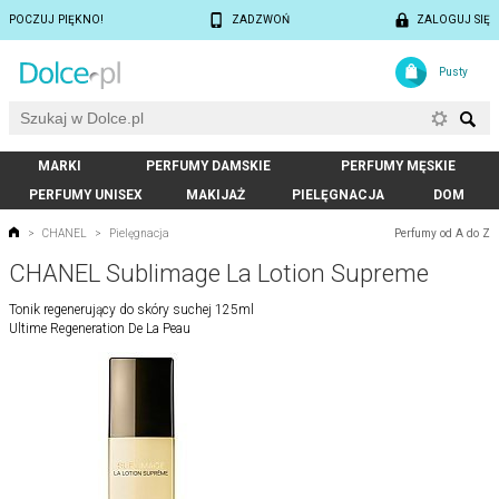
POCZUJ PIĘKNO!
ZADZWOŃ
ZALOGUJ SIĘ
Pusty
MARKI
PERFUMY DAMSKIE
PERFUMY MĘSKIE
PERFUMY UNISEX
MAKIJAŻ
PIELĘGNACJA
DOM
Perfumy od A do Z
>
CHANEL
>
Pielęgnacja
CHANEL Sublimage La Lotion Supreme
Tonik regenerujący do skóry suchej 125ml
Ultime Regeneration De La Peau