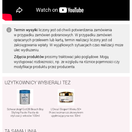
Termin wysyłki
liczony jest od chwili potwierdzenia zamówienia
w przypadku zamówień pobraniowych. W przypadku zamówień
opłacanych przelewem lub kartą, termin realizacji liczony jest od
zaksięgowania wpłaty. W wyjątkowych sytuacjach czas realizacji może
ulec wydłużeniu.
Zdjęcia produktów
prosimy traktować jako poglądowe. Mogą
występować rozbieżności, np. ze względu na różnice pojemności czy
modyfikacje produktu przez producenta.
UŻYTKOWNICY WYBIERALI TEŻ
Schwarzkopf Got2B Beach Boy
L'Oreal Ekspert Wieku 50+
Styling Paste Pasta do
Przeciwzmarszczkowy krem
stylizacji włosów 100ml
ujędrniający na noc 50ml
TA SAMA LINIA