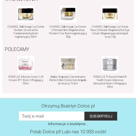
CHANEL Sublimage La Creme
CHANEL Sublimage La Creme
CHANEL Sublimage La Creme
Texture Universelle
Ultimate Skin Regeneration
Yeux Ultimate Regeneration Eye
Fundamentalny krem
Texture Fine Krem regenerujący
Cream Regenerujący krem pod
regenerujący 50ml
50g
oczy 15g
POLECAMY
YONELLE Infusion Iconic Lift
Babor Ampoule Concentrates
YONELLE Trifusion Endolift
Cream N°1 Krem liftingujący
Perfect Skin Collection Ampułki
Youth Cream Intensive
55ml
do twarzy 7x2ml
Sensation Krem liftingujący
55ml
Otrzymuj Biuletyn Dolce.pl
Informacje o biuletynie...
Polub
Dolce.pl
! Lubi nas 10 933 osób!