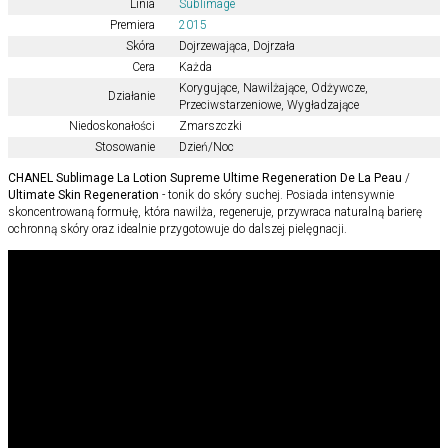
Linia
Sublimage
Premiera
2015
Skóra
Dojrzewająca
,
Dojrzała
Cera
Każda
Korygujące
,
Nawilżające
,
Odżywcze
,
Działanie
Przeciwstarzeniowe
,
Wygładzające
Niedoskonałości
Zmarszczki
Stosowanie
Dzień/Noc
CHANEL Sublimage La Lotion Supreme Ultime Regeneration De La Peau
/
Ultimate Skin Regeneration
- tonik do skóry suchej. Posiada intensywnie
skoncentrowaną formułę, która nawilża, regeneruje, przywraca naturalną barierę
ochronną skóry oraz idealnie przygotowuje do dalszej pielęgnacji.