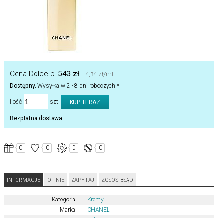
Cena Dolce.pl
543 zł
4,34 zł/ml
Dostępny.
Wysyłka w 2 - 8 dni roboczych *
Ilość
szt.
Bezpłatna dostawa
0
0
0
0
INFORMACJE
OPINIE
ZAPYTAJ
ZGŁOŚ BŁĄD
Kategoria
Kremy
Marka
CHANEL