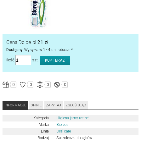
Cena Dolce.pl
21 zł
Dostępny.
Wysyłka w 1 - 4 dni robocze *
Ilość
szt.
0
0
0
0
INFORMACJE
OPINIE
ZAPYTAJ
ZGŁOŚ BŁĄD
Kategoria
Higiena jamy ustnej
Marka
Biorepair
Linia
Oral care
Rodzaj
Szczoteczki do zębów