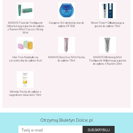
MARVIS Fluoride Toothpaste
Curaprox Nić dentystyczna do
Woom Total+ Odbudowująca
Odświeżająca pasta do zębów
zębów DF 834
pasta do zębów 75ml
z fluorem 85ml Classic Strong
Mint
Inter Vion Nakładki na
MARVIS Sensitive Mint Pasta
MARVIS Whitening Mint
szczoteczkę do zębów 4szt
do zębów 75ml
Toothpaste Wybielająca pasta
do zębów z fluorem 25ml
Weleda Pasta do zębów z
nagietkiem lekarskim 75ml
Otrzymuj Biuletyn Dolce.pl