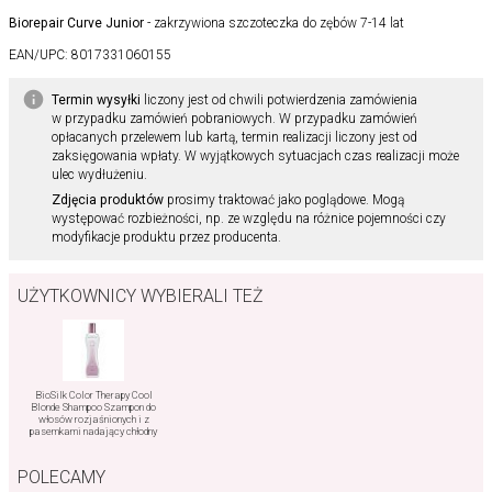
Biorepair Curve Junior
- zakrzywiona szczoteczka do zębów 7-14 lat
EAN/UPC:
8017331060155
Termin wysyłki
liczony jest od chwili potwierdzenia zamówienia
w przypadku zamówień pobraniowych. W przypadku zamówień
opłacanych przelewem lub kartą, termin realizacji liczony jest od
zaksięgowania wpłaty. W wyjątkowych sytuacjach czas realizacji może
ulec wydłużeniu.
Zdjęcia produktów
prosimy traktować jako poglądowe. Mogą
występować rozbieżności, np. ze względu na różnice pojemności czy
modyfikacje produktu przez producenta.
UŻYTKOWNICY WYBIERALI TEŻ
BioSilk Color Therapy Cool
Blonde Shampoo Szampon do
włosów rozjaśnionych i z
pasemkami nadający chłodny
odcień 355ml
POLECAMY