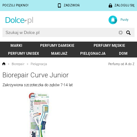
POCZUJ PIĘKNO!
ZADZWOŃ
ZALOGUJ SIĘ
Pusty
MARKI
PERFUMY DAMSKIE
PERFUMY MĘSKIE
PERFUMY UNISEX
MAKIJAŻ
PIELĘGNACJA
DOM
Perfumy od A do Z
>
Biorepair
>
Pielęgnacja
Biorepair Curve Junior
Zakrzywiona szczoteczka do zębów 7-14 lat