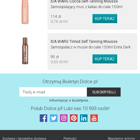
IDA WARG Cocoa Self-Tanning Mousse
Samoopalający mus z kakao do ciała 150ml
114 zł
0,76 zł/ml
IDA WARG Tinted Self Tanning Mousse
Samoopalacz w musie do ciała 150ml Extra Dark
95 zł
0,63 zł/ml
Otrzymuj Biuletyn Dolce.pl
Informacje o biuletynie...
Polub
Dolce.pl
! Lubi nas 10 933 osób!
Dostawa i bezpłatna dostawa
Płatności
Regulamin witryny