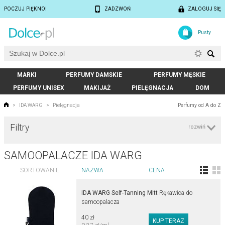
POCZUJ PIĘKNO!
ZADZWOŃ
ZALOGUJ SIĘ
Pusty
MARKI
PERFUMY DAMSKIE
PERFUMY MĘSKIE
PERFUMY UNISEX
MAKIJAŻ
PIELĘGNACJA
DOM
Perfumy od A do Z
>
IDA WARG
>
Pielęgnacja
Filtry
rozwiń
SAMOOPALACZE IDA WARG
SORTOWANIE:
NAZWA
CENA
IDA WARG Self-Tanning Mitt
Rękawica do
samoopalacza
40 zł