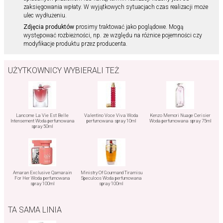
zaksięgowania wpłaty. W wyjątkowych sytuacjach czas realizacji może
ulec wydłużeniu.
Zdjęcia produktów
prosimy traktować jako poglądowe. Mogą
występować rozbieżności, np. ze względu na różnice pojemności czy
modyfikacje produktu przez producenta.
UŻYTKOWNICY WYBIERALI TEŻ
Lancome La Vie Est Belle
Valentino Voce Viva Woda
Kenzo Memori Nuage Cerisier
Intensement Woda perfumowana
perfumowana spray 10ml
Woda perfumowana spray 75ml
spray 50ml
Amaran Exclusive Qamarain
Ministry Of Gourmand Tiramisu
For Her Woda perfumowana
Speculoos Woda perfumowana
spray 100ml
spray 100ml
TA SAMA LINIA