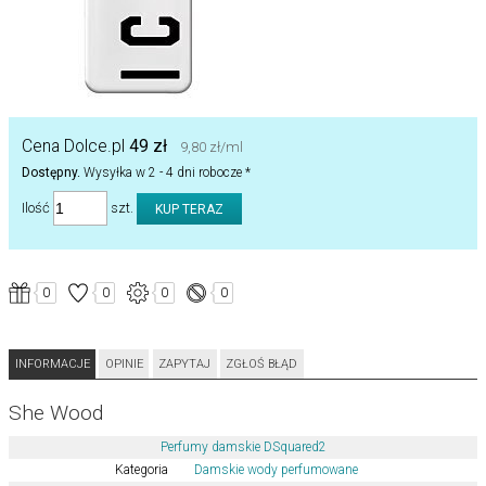
Cena Dolce.pl
49 zł
9,80 zł/ml
Dostępny.
Wysyłka w 2 - 4 dni robocze *
Ilość
szt.
0
0
0
0
INFORMACJE
OPINIE
ZAPYTAJ
ZGŁOŚ BŁĄD
She Wood
Perfumy damskie DSquared2
Kategoria
Damskie wody perfumowane