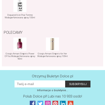
Dsquared Icon Pour Femme
Woda perfumowana spray 100ml
POLECAMY
Giorgio Armani Emporio Power
Giorgio Armani Emporio for Her
Of You Woda perfumowana spray
Woda perfumowana spray 100ml
90ml
Otrzymuj Biuletyn Dolce.pl
Informacje o biuletynie...
Polub
Dolce.pl
! Lubi nas 10 933 osób!