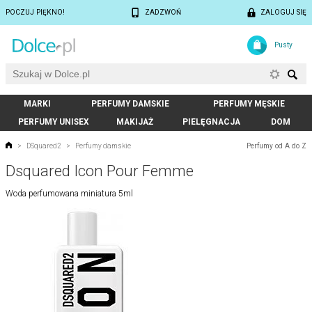
POCZUJ PIĘKNO!
ZADZWOŃ
ZALOGUJ SIĘ
Pusty
MARKI
PERFUMY DAMSKIE
PERFUMY MĘSKIE
PERFUMY UNISEX
MAKIJAŻ
PIELĘGNACJA
DOM
Perfumy od A do Z
>
DSquared2
>
Perfumy damskie
Dsquared Icon Pour Femme
Woda perfumowana miniatura 5ml