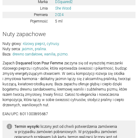
Marka
DSquared2
Linia
She Wood
Premiera
2024
Pojemność
5 ml
Nuty zapachowe
Nuty głowy:
różowy pieprz
,
cytrusy
.
Nuty serca:
jaśmin
,
pralina
.
Baza:
drewno sandałowe
,
wanilia
,
piżmo
.
Zapach
Dsquared Icon Pour Femme
zaczyna się od wyrazistej mieszanki
różowego pieprzu i cytrusów, która wprowadza świeżość i pikantność, budząc
zmysły energetyzującym otwarciem. W sercu kompozycji rozwija się słodka
i zmysłowa harmonia - delikatny jaśmin łączy się z aksamitną pralinką, tworząc
kuszącą, kwiatowo-słodką aurę. Baza zapachu oferuje głębię i ciepło dzięki
bogatemu drewnu sandałowemu, kremowej wanilii i subtelnemu piżmu, które
razem tworzą zmysłowy, trwały finisz. Całość to elegancka i nowoczesna
kompozycja, która łączy w sobie świeżość cytrusów, słodycz praliny i ciepło
drzewnych, waniliowych nut.
EAN/UPC:
8011003895687
Termin wysyłki
liczony jest od chwili potwierdzenia zamówienia
w przypadku zamówień pobraniowych. W przypadku zamówień
opłacanych przelewem lub kartą, termin realizacji liczony jest od