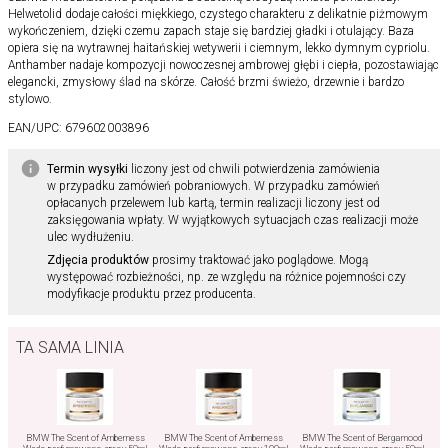
Helwetolid dodaje całości miękkiego, czystego charakteru z delikatnie piżmowym
wykończeniem, dzięki czemu zapach staje się bardziej gładki i otulający. Baza
opiera się na wytrawnej haitańskiej wetywerii i ciemnym, lekko dymnym cypriolu.
Anthamber nadaje kompozycji nowoczesnej ambrowej głębi i ciepła, pozostawiając
elegancki, zmysłowy ślad na skórze. Całość brzmi świeżo, drzewnie i bardzo
stylowo.
EAN/UPC:
679602003896
Termin wysyłki
liczony jest od chwili potwierdzenia zamówienia
w przypadku zamówień pobraniowych. W przypadku zamówień
opłacanych przelewem lub kartą, termin realizacji liczony jest od
zaksięgowania wpłaty. W wyjątkowych sytuacjach czas realizacji może
ulec wydłużeniu.
Zdjęcia produktów
prosimy traktować jako poglądowe. Mogą
występować rozbieżności, np. ze względu na różnice pojemności czy
modyfikacje produktu przez producenta.
TA SAMA LINIA
BMW The Scent of Amberness
BMW The Scent of Amberness
BMW The Scent of Bergamood