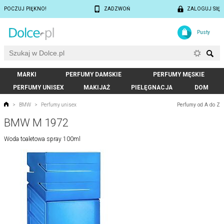
POCZUJ PIĘKNO!
ZADZWOŃ
ZALOGUJ SIĘ
Pusty
MARKI
PERFUMY DAMSKIE
PERFUMY MĘSKIE
PERFUMY UNISEX
MAKIJAŻ
PIELĘGNACJA
DOM
Perfumy od A do Z
>
BMW
>
Perfumy unisex
BMW M 1972
Woda toaletowa spray 100ml