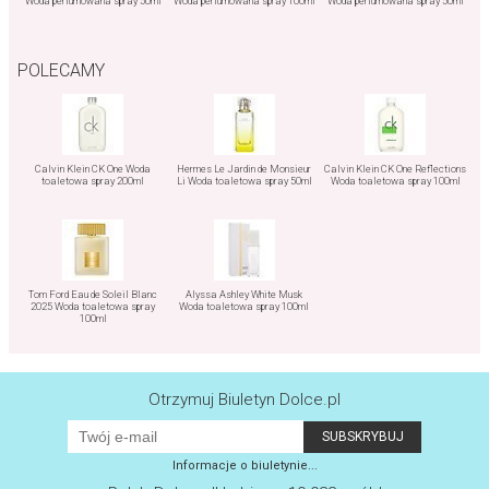
Woda perfumowana spray 50ml
Woda perfumowana spray 100ml
Woda perfumowana spray 50ml
POLECAMY
Calvin Klein CK One Woda
Hermes Le Jardin de Monsieur
Calvin Klein CK One Reflections
toaletowa spray 200ml
Li Woda toaletowa spray 50ml
Woda toaletowa spray 100ml
Tom Ford Eau de Soleil Blanc
Alyssa Ashley White Musk
2025 Woda toaletowa spray
Woda toaletowa spray 100ml
100ml
Otrzymuj Biuletyn Dolce.pl
Informacje o biuletynie...