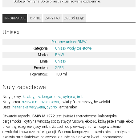
Dolce.pl. Witryna Dolce.pl jest aktualizowana codziennie.
INFORMACJE
OPINIE
ZAPYTAJ
ZGŁOŚ BŁĄD
Unisex
Perfumy unisex BMW
Kategoria
Unisex wody toaletowe
Marka
BMW
Linia
Unisex
Premiera
2025
Pojemność
100 ml
Nuty zapachowe
Nuty głowy:
kalabryjska bergamotka
,
cytryna
,
imbir
.
Nuty serca:
szałwia muszkatołowa
, kwiat p0omarańczy, helwetolid.
Baza:
haitańska wetyweria
,
cypriol
, anthamber.
Otwarcie zapachu
BMW M 1972
jest świeże i energetyczne, kalabryjska
bergamotka i cytryna wnoszą soczystą cytrusową lekkość, którą przełamuje lekko
pikantny, rozgrzewający imbir. Zapach od pierwszych chwil daje wrażenie
czystości i nowoczesnej elegancji. W sercu kompozycji pojawia się aromatyczna
szałwia muszkatołowa połączona z subtelną słodyczą kwiatu pomarańczy.